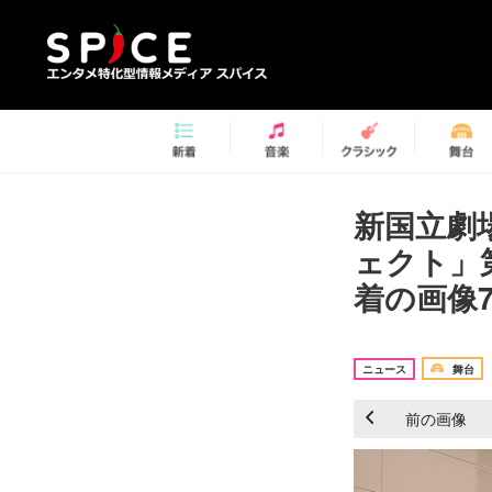
新国立劇
ェクト」
着の画像7
ニュース
舞台
前の画像