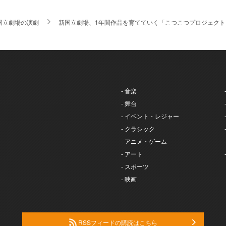
国立劇場の演劇
新国立劇場、1年間作品を育てていく「こつこつプロジェクト
- 音楽
- 舞台
- イベント・レジャー
- クラシック
- アニメ・ゲーム
- アート
- スポーツ
- 映画
RSSフィードの購読はこちら