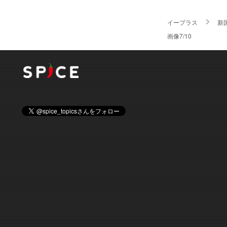
イープラス
新
画像7/10