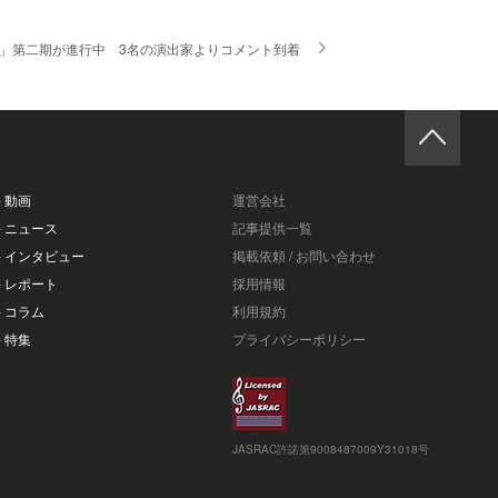
」第二期が進行中 3名の演出家よりコメント到着
- 動画
運営会社
- ニュース
記事提供一覧
- インタビュー
掲載依頼 / お問い合わせ
- レポート
採用情報
- コラム
利用規約
- 特集
プライバシーポリシー
JASRAC許諾第9008487009Y31018号