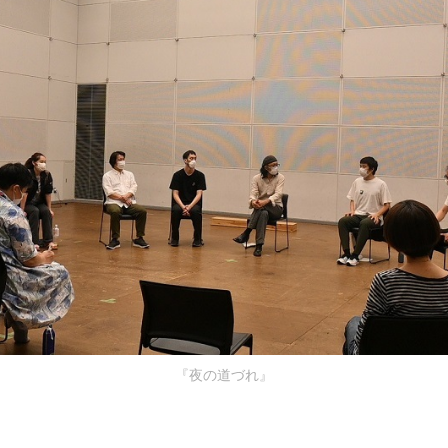
『夜の道づれ』