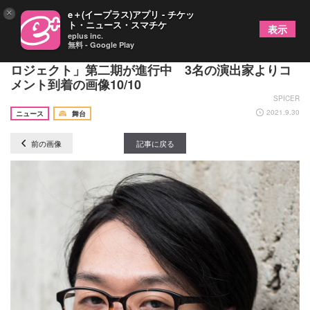
×
e＋(イープラス)アプリ - チケッ
ト・ニュース・スマチケ
表示
eplus inc.
無料 - Google Play
新国立劇場、1年間作品を育てていく「こつこつプ
ロジェクト」第二期が進行中 3名の演出家よりコ
メント到着の画像10/10
SPICER
2021.9.30
ニュース
舞台
前の画像
記事に戻る