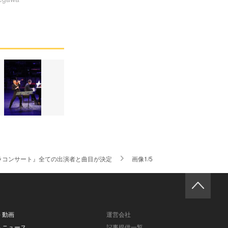
ラコンサート』全ての出演者と曲目が決定
画像1/5
- 動画
運営会社
- ニュース
記事提供一覧