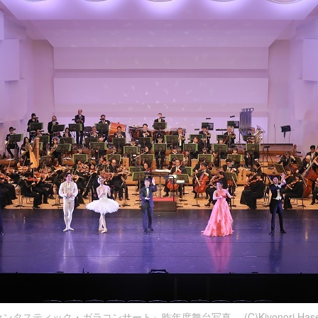
ンタスティック・ガラコンサート』昨年度舞台写真 (C)Kiyonori Hase