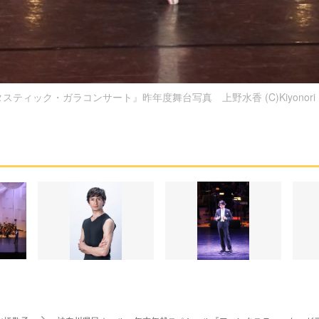
スティック・ガラコンサート』昨年度舞台写真 上野水香 (C)Kiyonori Ha