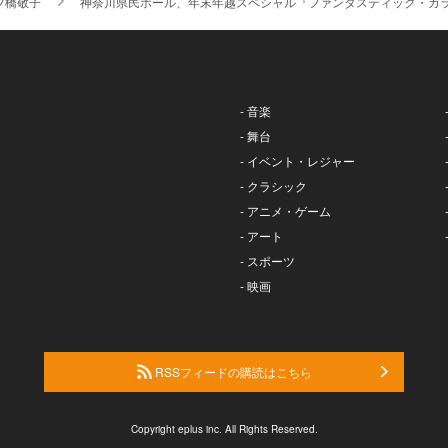
ツ橋敬子
神奈川県民ホール、年末年越スペシャル『ファンタスティック・ガ
- 音楽
- 舞台
- イベント・レジャー
- クラシック
- アニメ・ゲーム
- アート
- スポーツ
- 映画
RSSフィードの購読はこちら
Copyright eplus inc. All Rights Reserved.