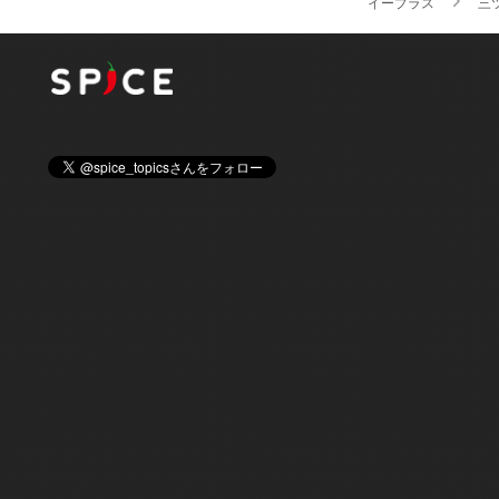
イープラス
三