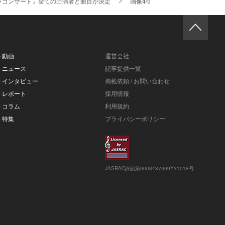
ラコンサート』全ての出演者と曲目が決定
画像4/5
- 動画
運営会社
- ニュース
記事提供一覧
- インタビュー
掲載依頼 / お問い合わせ
- レポート
採用情報
- コラム
利用規約
- 特集
プライバシーポリシー
JASRAC許諾第9008487009Y31018号