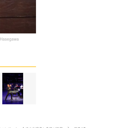
segawa