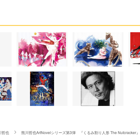
川哲也
熊川哲也ArtNovelシリーズ第3弾 『くるみ割り人形 The Nutcracke