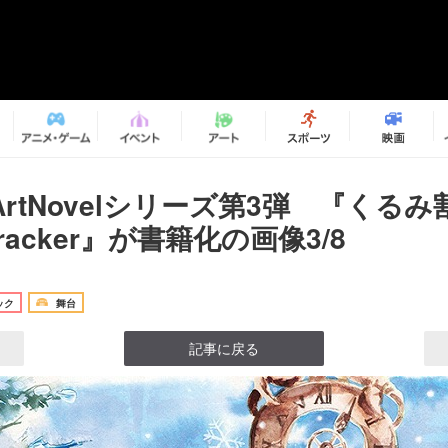
rtNovelシリーズ第3弾 『くる
tcracker』が書籍化の画像3/8
ック
舞台
記事に戻る