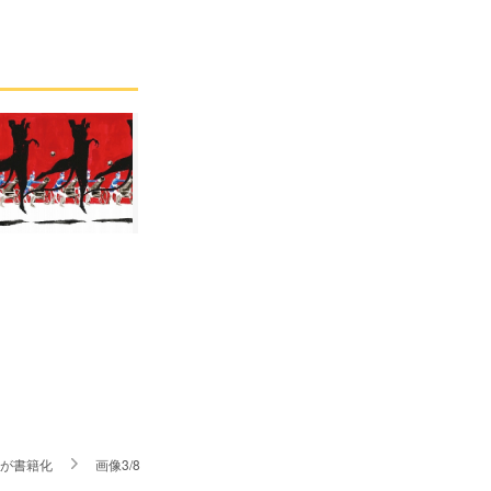
r』が書籍化
画像3/8