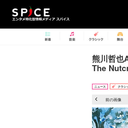
熊川哲也A
The Nu
ニュース
クラシ
前の画像