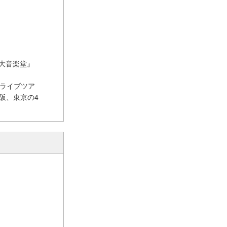
野外大音楽堂』
トライブツア
、大阪、東京の4