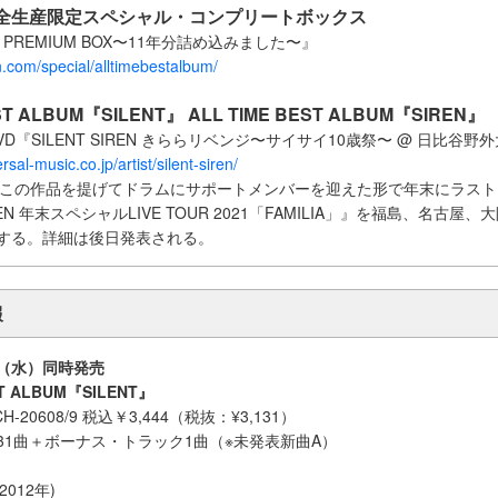
ト完全生産限定スペシャル・コンプリートボックス
REN PREMIUM BOX〜11年分詰め込みました〜』
ren.com/special/alltimebestalbum/
EST ALBUM『SILENT』 ALL TIME BEST ALBUM『SIREN』
ay & DVD『SILENT SIREN きららリベンジ〜サイサイ10歳祭〜 @ 日比谷
rsal-music.co.jp/artist/silent-siren/
IRENはこの作品を提げてドラムにサポートメンバーを迎えた形で年末にラス
IREN 年末スペシャルLIVE TOUR 2021「FAMILIA」』を福島、名古屋
する。詳細は後日発表される。
報
5日（水）同時発売
ST ALBUM『SILENT』
-20608/9 税込￥3,444（税抜：¥3,131）
：31曲＋ボーナス・トラック1曲（※未発表新曲A）
2012年)