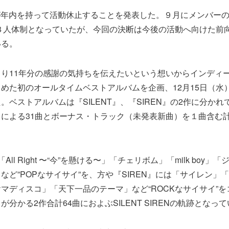
IRENが年内を持って活動休止することを発表した。９月にメンバー
し３人体制となっていたが、今回の決断は今後の活動へ向けた前
いる。
り11年分の感謝の気持ちを伝えたいという想いからインディ
めた初のオールタイムベストアルバムを企画、12月15日（水
。ベストアルバムは『SILENT』、『SIREN』の2作に分か
による31曲とボーナス・トラック（未発表新曲）を１曲含む計
「All Right 〜“今”を懸ける〜」「チェリボム」「milk boy
ど”POPなサイサイ”を、方や『SIREN』には「サイレン」「K
マディスコ」「天下一品のテーマ」など“ROCKなサイサイ”
分かる2作合計64曲におよぶSILENT SIRENの軌跡となっ