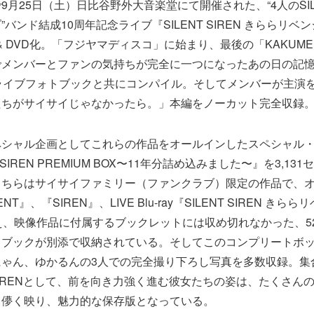
月25日（土）日比谷野外大音楽堂にて開催された、“4人のSILEN
バンド結成10周年記念ライブ『SILENT SIREN きららリベ
y & DVD化。「フジヤマディスコ」に始まり、最後の「KAKUMEI
でメンバーとファンの気持ちが完全に一つになったあの日の記
ライブフォトブックと共にコンパイル。そしてメンバーが主演
たちがサイサイじゃなかったら。」本編をノーカット完全収録
ペシャル企画としてこれらの作品をオールインしたスペシャル
 SIREN PREMIUM BOX〜11年分詰め込みました〜』を3,1
こちらはサイサイファミリー（ファンクラブ）限定の作品で、
NT』、『SIREN』、LIVE Blu-ray『SILENT SIREN き
え、映像作品に付属するブックレットには収め切れなかった、5
トブックが別添で収納されている。そしてこのコンプリートボ
ゃん、ゆかるんの3人での完全撮り下ろし写真を多数収録。集
T SIRENとして、前を向き力強く進む彼女たちの姿は、たくさん
て儚く映り、魅力的な保存版となっている。