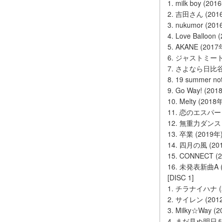
1. milk boy (201
2. 吉田さん (201
3. nukumor (201
4. Love Balloon 
5. AKANE (2017
6. ジャストミート 
7. さよなら日比谷 
8. 19 summer no
9. Go Way! (201
10. Melty (2018
11. 恋のエスパー 
12. 無重力ダンス 
13. 卒業 (2019年
14. 四月の風 (20
15. CONNECT (
16. 未発表新曲A (
[DISC 1]
1. チラナイハナ (
2. サイレン (201
3. Milky☆Way (
4. まだ見ぬ明日を 