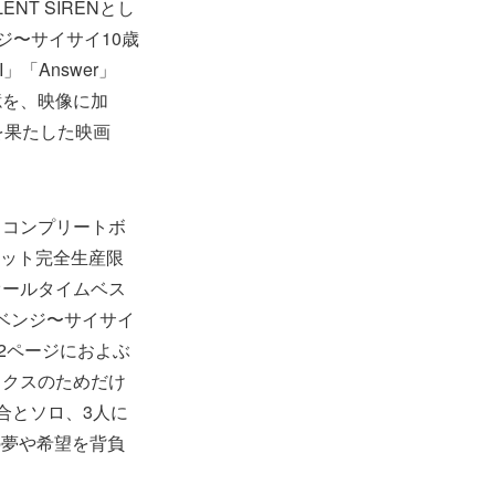
T SIRENとし
ンジ〜サイサイ10歳
」「Answer」
憶を、映像に加
を果たした映画
。
・コンプリートボ
31セット完全生産限
オールタイムベス
ららリベンジ〜サイサイ
2ページにおよぶ
ックスのためだけ
合とソロ、3人に
の夢や希望を背負