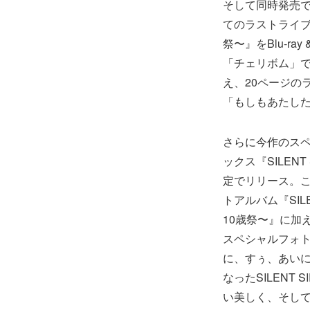
そして同時発売で9
てのラストライブ”
祭〜』をBlu-ra
「チェリボム」
え、20ページの
「もしもあたし
さらに今作のス
ックス『SILENT
定でリリース。
トアルバム『SILE
10歳祭〜』に加
スペシャルフォ
に、すぅ、あいに
なったSILEN
い美しく、そし