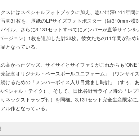
クスにはスペシャルフォトブックに加え、思い出深い11年間
写真31枚を、厚紙のLPサイズフォトポスター（縦310mm×横3
パイル。さらに3,131セットすべてにメンバーが直筆サイン
バージョン）1枚を追加した計32枚。彼女たちの11年間が詰め
作品となっている。
の高かったグッズ、サイサイとサイファミがこれからも“ONE T
発売記念オリジナル・ベースボールユニフォーム」（ワンサイ
き続けるための「メンバーボイス入り目覚まし時計」（すぅ、
るスペシャル・テイク）、そして、日比谷野音ライブ時の「レプ
りネックストラップ付）を同梱。3,131セット完全生産限定
リアル作となっている。
報