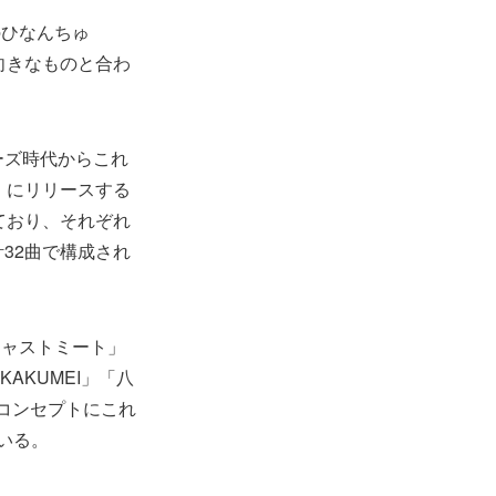
のひなんちゅ
向きなものと合わ
ーズ時代からこれ
）にリリースする
れており、それぞれ
32曲で構成され
」「ジャストミート」
AKUMEI」「八
をコンセプトにこれ
ている。