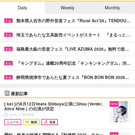
Daily
Weekly
Monthly
熊本県人吉市の野外音楽フェス『Rural Act'26』TENDOU…
1
位
埼玉であらたな文具販売イベントがスタート 『まるっと…
2
位
福島最大級の音楽フェス『LIVE AZUMA 2026』無料で楽…
3
位
『キングダム』連載20周年記念「キンキンキングダム」渋…
4
位
静岡県焼津市であらたな夏フェス『BON BON BON 2026…
5
位
最新記事
[ kei ]の8月12日Veats Shibuya公演にShou (Verde/,
NEW
Alice Nine.) の出演が決定
12:31 ｜ SPICER
ニュース
動画
音楽
愛知・岐阜の地酒を満喫する『秋酒祭 2026』チケッ