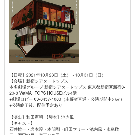
【日程】2021年10月23日（土）～10月31日（日）
【会場】新宿シアタートップス
本多劇場グループ 新宿シアタートップス 東京都新宿区新宿3-
20-8 WaMAll TOPS HOUSEビル4階
※劇場ロビー 03-6457-4083（主催者直通・公演期間中のみ）
※公演終了後、配信予定あり
【演出】和田憲明 【脚本】池内風
【キャスト】
石井愃一・岩本淳・本間剛・町田マリー・池内風・永島敬