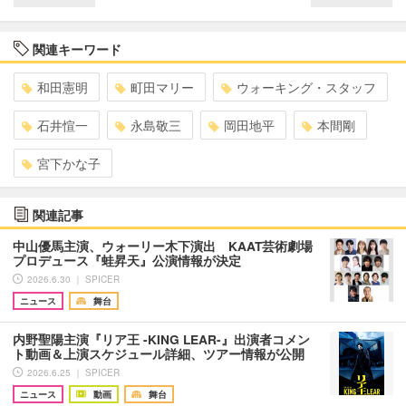
関連キーワード
和田憲明
町田マリー
ウォーキング・スタッフ
石井愃一
永島敬三
岡田地平
本間剛
宮下かな子
関連記事
中山優馬主演、ウォーリー木下演出 KAAT芸術劇場
プロデュース『蛙昇天』公演情報が決定
2026.6.30 ｜ SPICER
ニュース
舞台
内野聖陽主演『リア王 -KING LEAR-』出演者コメン
ト動画＆上演スケジュール詳細、ツアー情報が公開
2026.6.25 ｜ SPICER
ニュース
動画
舞台