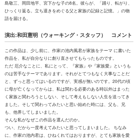
島敬三、岡田地平、宮下かな子の8名。彼らが、「踊り、転がり、
ひっくり返る。立ち退きをめぐる父と家族の記録と記憶。」の物
語を届ける。
演出:和田憲明（ウォーキング・スタッフ） コメント
この作品は、少し前に、作家の池内風君が家族をテーマ に書いた
作品を、私が自分なりに創り直させてもらったものです。
ただ 厄介なことに、私にとって、『家族』や『家族愛』というも
のは苦手なテーマであります。それがとてつもなく大事なことだ
と、ずっと思ってはいるのですが、実感が無いのです。20代の頃
に母が亡くなってからは、私は関わる必要のある時以外はまった
く家族と関わろうとしない、そして考えもしない人生を送ってき
ました。そして関わってみたいと思い始めた時には、父も、兄
も、他界してしまいました。
そんな私がなぜこの作品を選んだのか。
つい、だから一度考えてみたいと思ってしまいました。 ちなみ
に、作家の池内君は、ひねくれてはおりますが、とても家族を愛