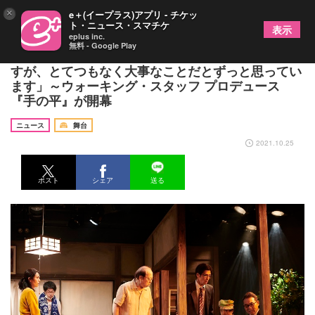
×
e＋(イープラス)アプリ - チケッ
ト・ニュース・スマチケ
表示
eplus inc.
無料 - Google Play
和田憲明（演出）「『家族』や『家族愛』は苦手で
すが、とてつもなく大事なことだとずっと思ってい
ます」～ウォーキング・スタッフ プロデュース
『手の平』が開幕
ニュース
舞台
2021.10.25
ポスト
シェア
送る