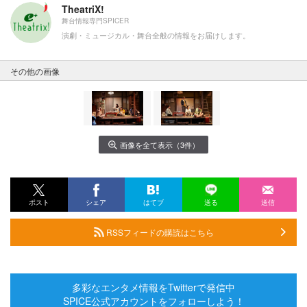
TheatriX!
舞台情報専門SPICER
演劇・ミュージカル・舞台全般の情報をお届けします。
その他の画像
画像を全て表示（3件）
ポスト
シェア
はてブ
送る
送信
RSSフィードの購読はこちら
多彩なエンタメ情報をTwitterで発信中
SPICE公式アカウントをフォローしよう！