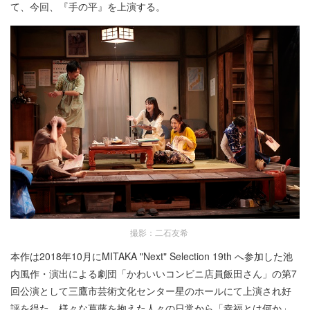
て、今回、『手の平』を上演する。
撮影：二石友希
本作は2018年10月にMITAKA "Next" Selection 19th へ参加した池
内風作・演出による劇団「かわいいコンビニ店員飯田さん」の第7
回公演として三鷹市芸術文化センター星のホールにて上演され好
評を得た。様々な葛藤を抱えた人々の日常から「幸福とは何か」