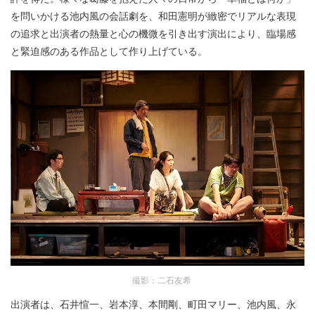
を問いかける池内風の会話劇を、和田憲明が緻密でリアルな表現
の追求と出演者の熱量と心の機微を引き出す演出により、臨場感
と緊迫感のある作品として作り上げている。
撮影：二石友希
出演者は、石井愃一、岩本淳、本間剛、町田マリー、池内風、永