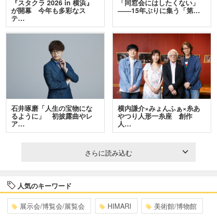
『スタクラ 2026 in 横浜』
「同窓会にはしたくない」
が開幕 今年も多彩なス
――15年ぶりに集う「第…
テ…
石井琢磨「人生の宝物にな
横内謙介×みょんふぁ×糸あ
るように」 初披露曲やレ
やつり人形一糸座 創作
ア…
人…
さらに読み込む
人気のキーワード
展示会/博覧会/展覧会
HIMARI
美術館/博物館