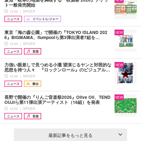
NEW
ト一般発売開始
12:00 ｜ SPICER
ニュース
イベント/レジャー
東京「海の森公園」で開催の『TOKYO ISLAND 202
NEW
6』BIGMAMA、flumpoolら第3弾出演者7組を…
12:00 ｜ SPICER
ニュース
音楽
力強い眼差しで見つめる小瀧 望演じるヤンと対照的な
NEW
思想を持つ人々 『ロックンロール』のビジュアル…
12:00 ｜ SPICER
ニュース
舞台
長野で開催の『りんご音楽祭2026』Olive Oil、TEND
NEW
OUJIら第11弾出演アーティスト（16組）を発表
12:00 ｜ SPICER
ニュース
音楽
最新記事をもっと見る