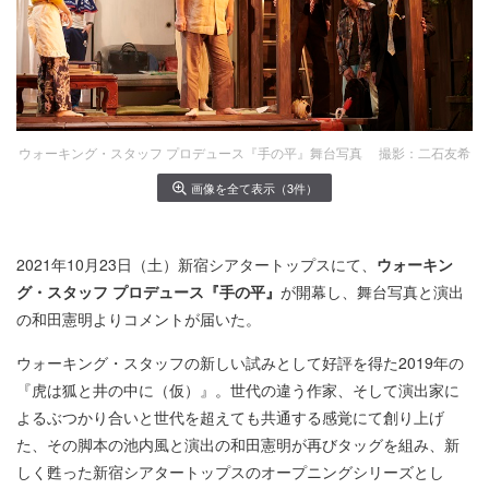
ウォーキング・スタッフ プロデュース『手の平』舞台写真 撮影：二石友希
画像を全て表示（3件）
2021年10月23日（土）新宿シアタートップスにて、
ウォーキン
グ・スタッフ プロデュース『手の平』
が開幕し、舞台写真と演出
の和田憲明よりコメントが届いた。
ウォーキング・スタッフの新しい試みとして好評を得た2019年の
『虎は狐と井の中に（仮）』。世代の違う作家、そして演出家に
よるぶつかり合いと世代を超えても共通する感覚にて創り上げ
た、その脚本の池内風と演出の和田憲明が再びタッグを組み、新
しく甦った新宿シアタートップスのオープニングシリーズとし