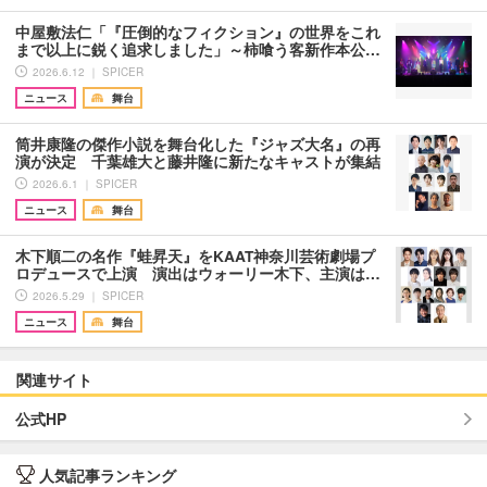
中屋敷法仁「『圧倒的なフィクション』の世界をこれ
まで以上に鋭く追求しました」～柿喰う客新作本公…
2026.6.12 ｜ SPICER
ニュース
舞台
筒井康隆の傑作小説を舞台化した『ジャズ大名』の再
演が決定 千葉雄大と藤井隆に新たなキャストが集結
2026.6.1 ｜ SPICER
ニュース
舞台
木下順二の名作『蛙昇天』をKAAT神奈川芸術劇場プ
ロデュースで上演 演出はウォーリー木下、主演は…
2026.5.29 ｜ SPICER
ニュース
舞台
関連サイト
公式HP
人気記事ランキング