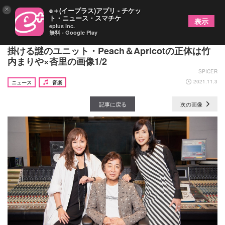
×
e＋(イープラス)アプリ - チケッ
ト・ニュース・スマチケ
表示
eplus inc.
無料 - Google Play
相葉雅紀主演ドラマ『和田家の男たち』主題歌を手
掛ける謎のユニット・Peach＆Apricotの正体は竹
内まりや×杏里の画像1/2
SPICER
2021.11.3
ニュース
音楽
記事に戻る
次の画像