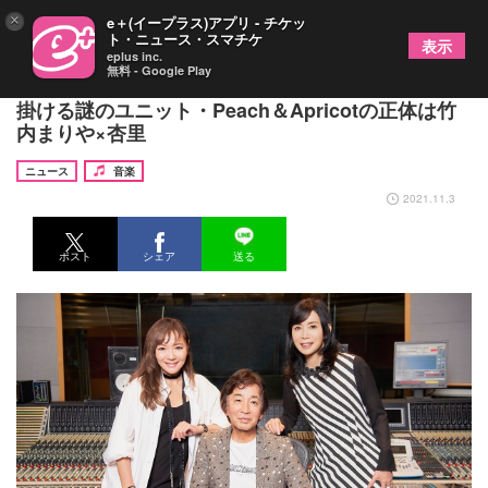
×
e＋(イープラス)アプリ - チケッ
ト・ニュース・スマチケ
表示
eplus inc.
無料 - Google Play
相葉雅紀主演ドラマ『和田家の男たち』主題歌を手
掛ける謎のユニット・Peach＆Apricotの正体は竹
内まりや×杏里
ニュース
音楽
2021.11.3
ポスト
シェア
送る