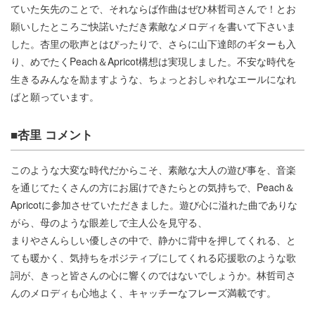
ていた矢先のことで、それならば作曲はぜひ林哲司さんで！とお
願いしたところご快諾いただき素敵なメロディを書いて下さいま
した。杏里の歌声とはぴったりで、さらに山下達郎のギターも入
り、めでたくPeach＆Apricot構想は実現しました。不安な時代を
生きるみんなを励ますような、ちょっとおしゃれなエールになれ
ばと願っています。
■杏里 コメント
このような大変な時代だからこそ、素敵な大人の遊び事を、音楽
を通じてたくさんの方にお届けできたらとの気持ちで、Peach＆
Apricotに参加させていただきました。遊び心に溢れた曲でありな
がら、母のような眼差しで主人公を見守る、
まりやさんらしい優しさの中で、静かに背中を押してくれる、と
ても暖かく、気持ちをポジティブにしてくれる応援歌のような歌
詞が、きっと皆さんの心に響くのではないでしょうか。林哲司さ
んのメロディも心地よく、キャッチーなフレーズ満載です。