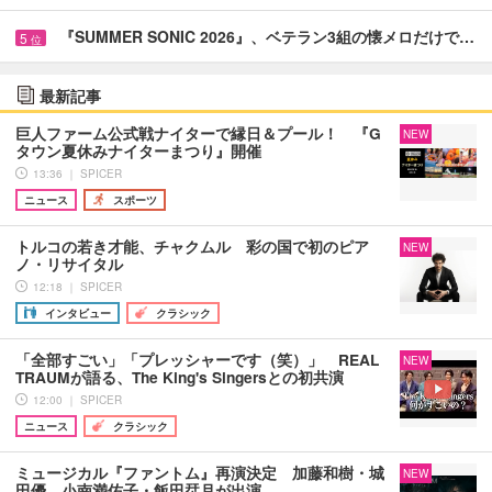
『SUMMER SONIC 2026』、ベテラン3組の懐メロだけで…
5
位
最新記事
巨人ファーム公式戦ナイターで縁日＆プール！ 『G
NEW
タウン夏休みナイターまつり』開催
13:36 ｜ SPICER
ニュース
スポーツ
トルコの若き才能、チャクムル 彩の国で初のピア
NEW
ノ・リサイタル
12:18 ｜ SPICER
インタビュー
クラシック
「全部すごい」「プレッシャーです（笑）」 REAL
NEW
TRAUMが語る、The King's Singersとの初共演
12:00 ｜ SPICER
ニュース
クラシック
ミュージカル『ファントム』再演決定 加藤和樹・城
NEW
田優、小南満佑子・飯田栞月が出演