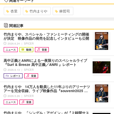
関連キーワード
杏里
竹内まりや
林哲司
関連記事
竹内まりや、スペシャル・ファンミーティングの開催
が決定 映像作品の発売を記念しインタビューも公開
2026.6.24 ｜ SPICER
ニュース
動画
音楽
高中正義とANRIによる一夜限りのスペシャルライブ
『Surf & Breeze 高中正義／ANRI 』レポート
2026.6.13 ｜ SPICER
レポート
音楽
竹内まりや 14万人を動員した11年ぶりのアリーナツ
アーを完全収録、ライブ映像作品『souvenir2025 …
2026.5.26 ｜ SPICER
ニュース
音楽
竹内まりや、「シングル・アゲイン」が『２時間サス