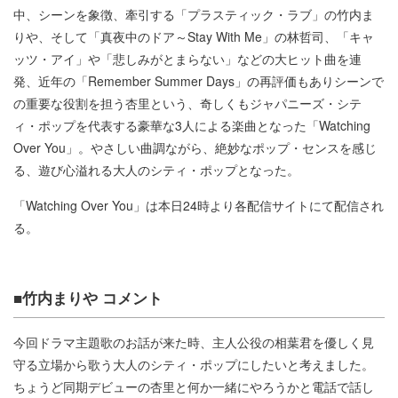
中、シーンを象徴、牽引する「プラスティック・ラブ」の竹内ま
りや、そして「真夜中のドア～Stay With Me」の林哲司、「キャ
ッツ・アイ」や「悲しみがとまらない」などの大ヒット曲を連
発、近年の「Remember Summer Days」の再評価もありシーンで
の重要な役割を担う杏里という、奇しくもジャパニーズ・シテ
ィ・ポップを代表する豪華な3人による楽曲となった「Watching
Over You」。やさしい曲調ながら、絶妙なポップ・センスを感じ
る、遊び心溢れる大人のシティ・ポップとなった。
「Watching Over You」は本日24時より各配信サイトにて配信され
る。
■竹内まりや コメント
今回ドラマ主題歌のお話が来た時、主人公役の相葉君を優しく見
守る立場から歌う大人のシティ・ポップにしたいと考えました。
ちょうど同期デビューの杏里と何か一緒にやろうかと電話で話し