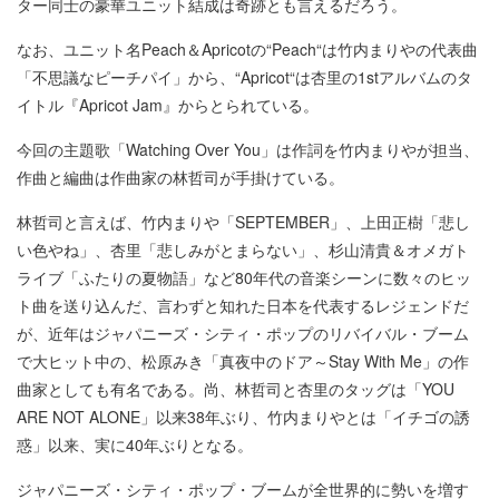
ター同士の豪華ユニット結成は奇跡とも言えるだろう。
なお、ユニット名Peach＆Apricotの“Peach“は竹内まりやの代表曲
「不思議なピーチパイ」から、“Apricot“は杏里の1stアルバムのタ
イトル『Apricot Jam』からとられている。
今回の主題歌「Watching Over You」は作詞を竹内まりやが担当、
作曲と編曲は作曲家の林哲司が手掛けている。
林哲司と言えば、竹内まりや「SEPTEMBER」、上田正樹「悲し
い色やね」、杏里「悲しみがとまらない」、杉山清貴＆オメガト
ライブ「ふたりの夏物語」など80年代の音楽シーンに数々のヒッ
ト曲を送り込んだ、言わずと知れた日本を代表するレジェンドだ
が、近年はジャパニーズ・シティ・ポップのリバイバル・ブーム
で大ヒット中の、松原みき「真夜中のドア～Stay With Me」の作
曲家としても有名である。尚、林哲司と杏里のタッグは「YOU
ARE NOT ALONE」以来38年ぶり、竹内まりやとは「イチゴの誘
惑」以来、実に40年ぶりとなる。
ジャパニーズ・シティ・ポップ・ブームが全世界的に勢いを増す