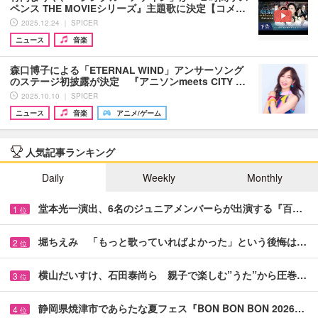
ペンス THE MOVIEシリーズ』主題歌に決定【コメ…
2025.12.24 ｜ SPICER
ニュース
音楽
森口博子による「ETERNAL WIND」アンサーソング
のステージ初披露が決定 『アニソンmeets CITY …
2025.10.10 ｜ SPICER
ニュース
音楽
アニメ/ゲーム
人気記事ランキング
Daily
Weekly
Monthly
堂本光一演出、6名のジュニアメンバーらが出演する『百…
1
位
堀ちえみ 「もっと歌っていればよかった」という後悔は…
2
位
横山だいすけ、石田泰尚ら 親子で楽しむ”うた”から圧巻…
3
位
静岡県焼津市であらたな夏フェス『BON BON BON 2026…
4
位