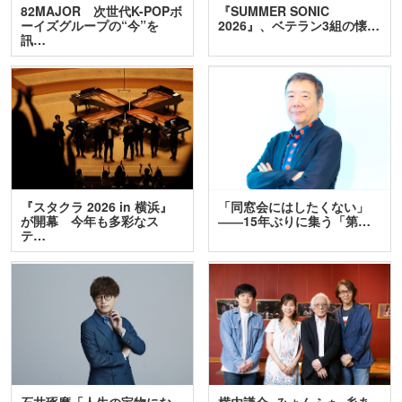
82MAJOR 次世代K-POPボ
『SUMMER SONIC
ーイズグループの“今”を
2026』、ベテラン3組の懐…
訊…
『スタクラ 2026 in 横浜』
「同窓会にはしたくない」
が開幕 今年も多彩なス
――15年ぶりに集う「第…
テ…