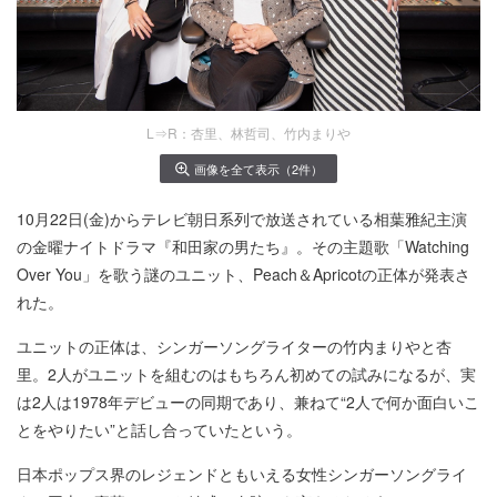
L⇒R：杏里、林哲司、竹内まりや
画像を全て表示（2件）
10月22日(金)からテレビ朝日系列で放送されている相葉雅紀主演
の金曜ナイトドラマ『和田家の男たち』。その主題歌「Watching
Over You」を歌う謎のユニット、Peach＆Apricotの正体が発表さ
れた。
ユニットの正体は、シンガーソングライターの竹内まりやと杏
里。2人がユニットを組むのはもちろん初めての試みになるが、実
は2人は1978年デビューの同期であり、兼ねて“2人で何か面白いこ
とをやりたい”と話し合っていたという。
日本ポップス界のレジェンドともいえる女性シンガーソングライ