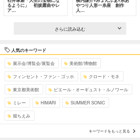
石井琢磨「人生の宝物にな
横内謙介×みょんふぁ×糸あ
るように」 初披露曲やレ
やつり人形一糸座 創作
ア…
人…
さらに読み込む
人気のキーワード
展示会/博覧会/展覧会
美術館/博物館
フィンセント・ファン・ゴッホ
クロード・モネ
東京都美術館
ピエール・オーギュスト・ルノワール
ミレー
HIMARI
SUMMER SONIC
堀ちえみ
キーワードをもっと見る