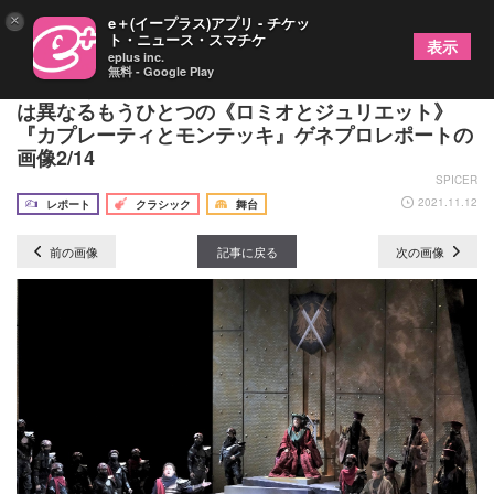
×
e＋(イープラス)アプリ - チケッ
ト・ニュース・スマチケ
表示
eplus inc.
無料 - Google Play
悲壮感あふれる美の世界に浸る、シェイクスピアと
は異なるもうひとつの《ロミオとジュリエット》
『カプレーティとモンテッキ』ゲネプロレポートの
画像2/14
SPICER
2021.11.12
レポート
クラシック
舞台
前の画像
記事に戻る
次の画像