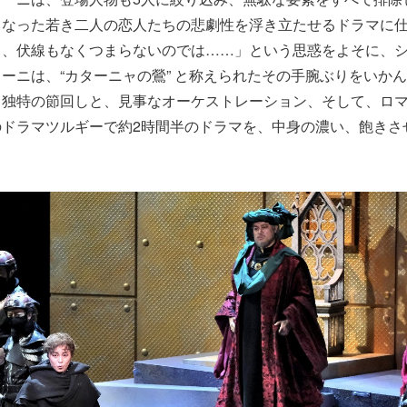
となった若き二人の恋人たちの悲劇性を浮き立たせるドラマに
し、伏線もなくつまらないのでは……」という思惑をよそに、
ーニは、“カターニャの鶯” と称えられたその手腕ぶりをいか
る独特の節回しと、見事なオーケストレーション、そして、ロ
のドラマツルギーで約2時間半のドラマを、中身の濃い、飽きさ