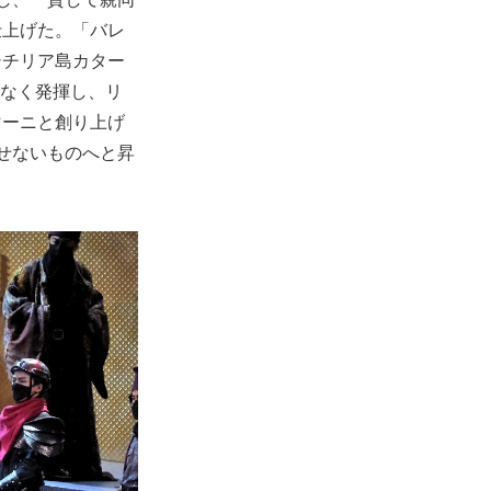
仕上げた。「バレ
シチリア島カター
んなく発揮し、リ
マーニと創り上げ
せないものへと昇