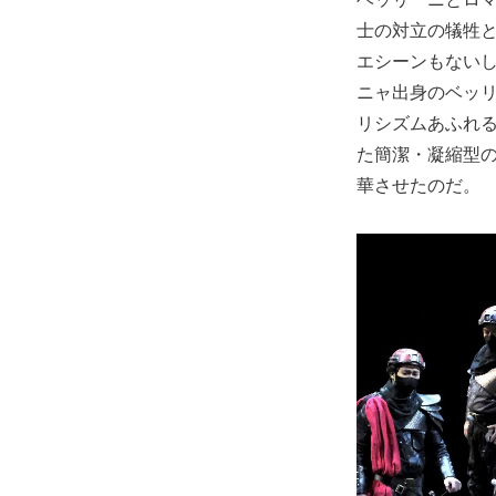
士の対立の犠牲
エシーンもない
ニャ出身のベッリ
リシズムあふれ
た簡潔・凝縮型
華させたのだ。