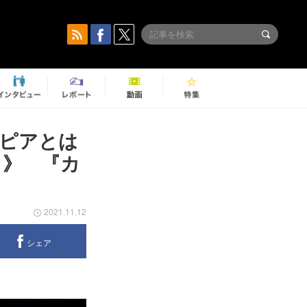
ピアとは
ト》 『カ
ト
2021.11.12
シェア