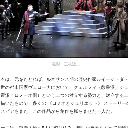
撮影：三枝近志
台本は、元をたどれば、ルネサンス期の歴史作家ルイージ・ダ
中世の都市国家ヴェローナにおいて、グェルフィ（教皇派／ジ
皇帝派／ロメーオ側）という二つの対立する勢力と、対立する
描いたもので、多くの 《ロミオとジュリエット》 ストーリー
クスピアもまた、この作品から創作を膨らませた一人だ。
マーニは、登場人物も5人に絞り込み、無駄な要素をすべて排除