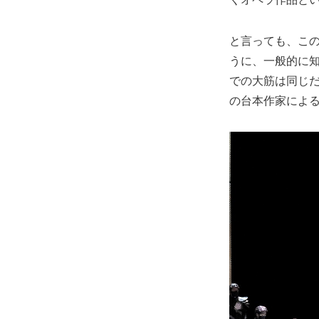
と言っても、こ
うに、一般的に
での大筋は同じだ
の台本作家によ