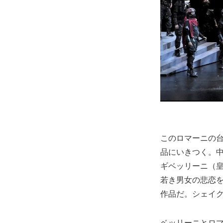
このロマーニの
品にいきつく。
ギベッリーニ（
若き男女の悲恋を
作品だ。シェイ
ベッリーニとロ