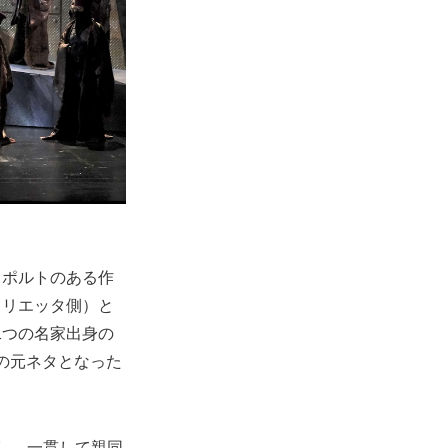
・ポルトのある作
ュリエッタ側）と
二つの名家出身の
の元ネタとなった
し、一貫して親同