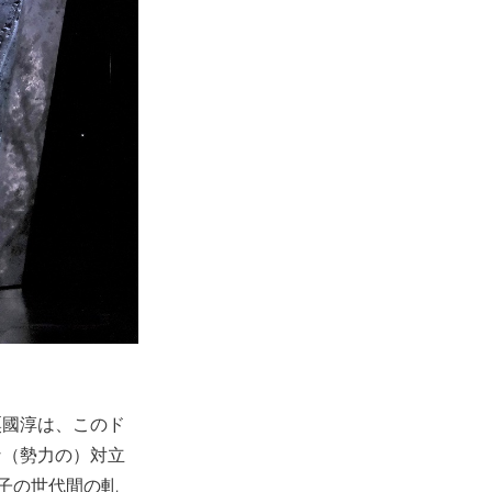
粟國淳は、このド
な（勢力の）対立
子の世代間の軋