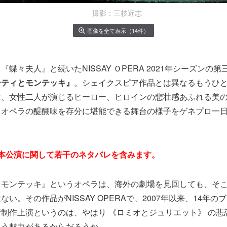
撮影：三枝近志
画像を全て表示（14件）
蝶々夫人』と続いたNISSAY ＯPERA 2021年シーズンの
ーティとモンテッキ』
。シェイクスピア作品とは異なるもうひ
は、女性二人が演じるヒーロー、ヒロインの悲壮感あふれる美
・オペラの醍醐味を存分に堪能できる舞台の様子をゲネプロ一
本公演に関して若干のネタバレを含みます。
とモンテッキ』というオペラは、海外の劇場を見回しても、そ
い。その作品がNISSAY OPERAで、2007年以来、14年
制作上演というのは、やはり 《ロミオとジュリエット》 の悲
いう魅力があるからだろうか。