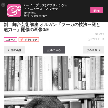
×
e＋(イープラス)アプリ - チケッ
ト・ニュース・スマチケ
表示
eplus inc.
無料 - Google Play
全3回でバッハの最高傑作「フーガの技法」を大解
剖 舞台芸術講座 オルガン『フーガの技法～謎と
魅力～』開催の画像3/9
SPICER
2021.11.19
ニュース
クラシック
前の画像
記事に戻る
次の画像