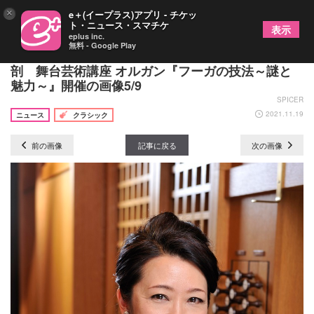
×
e＋(イープラス)アプリ - チケッ
ト・ニュース・スマチケ
表示
eplus inc.
無料 - Google Play
全3回でバッハの最高傑作「フーガの技法」を大解
剖 舞台芸術講座 オルガン『フーガの技法～謎と
魅力～』開催の画像5/9
SPICER
2021.11.19
ニュース
クラシック
前の画像
記事に戻る
次の画像