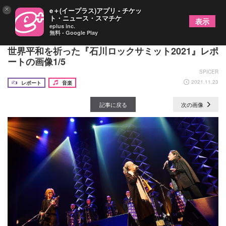
×
e＋(イープラス)アプリ - チケッ
ト・ニュース・スマチケ
表示
eplus inc.
無料 - Google Play
SUGIZO、TOKU、シシド・カフカ、僧侶が共演、
世界平和を祈った『石川ロックサミット2021』レポ
ートの画像1/5
SPICER
2021.11.23
レポート
音楽
記事に戻る
次の画像