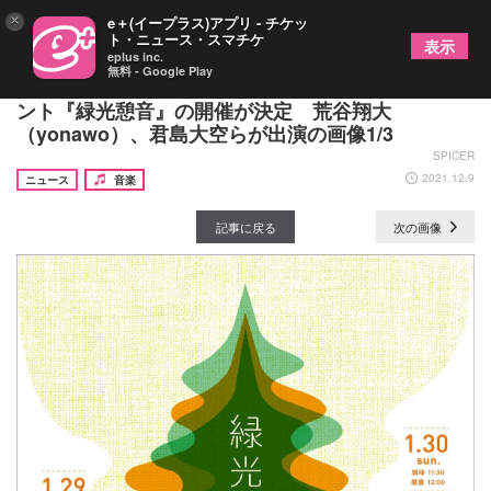
×
e＋(イープラス)アプリ - チケッ
ト・ニュース・スマチケ
表示
eplus inc.
無料 - Google Play
能楽堂本舞台を使ったアコースティックライブイベ
ント『緑光憩音』の開催が決定 荒谷翔大
（yonawo）、君島大空らが出演の画像1/3
SPICER
2021.12.9
ニュース
音楽
記事に戻る
次の画像