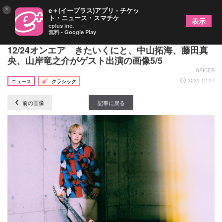
×
e＋(イープラス)アプリ - チケッ
ト・ニュース・スマチケ
表示
eplus inc.
無料 - Google Play
小曽根真が次世代アーティストと奏でる特別番組が
12/24オンエア きたいくにと、中山拓海、藤田真
央、山岸竜之介がゲスト出演の画像5/5
SPICER
2021.12.17
ニュース
クラシック
前の画像
記事に戻る