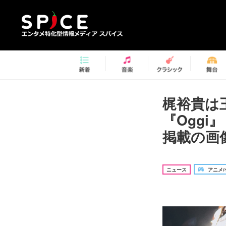
梶裕貴は
『Ogg
掲載の画像
ニュース
アニメ/