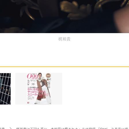
梶裕貴
裕貴
梶裕貴は王冠を手に、木村昴は愛されキャラで登場 『Oggi』２月号に