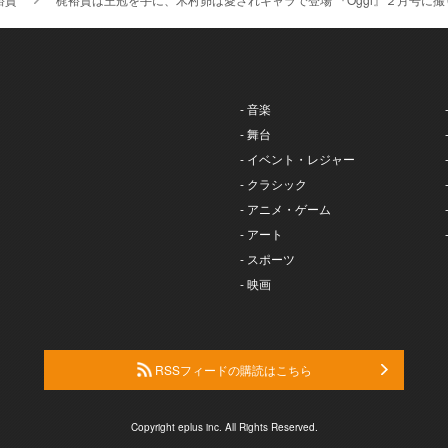
- 音楽
- 舞台
- イベント・レジャー
- クラシック
- アニメ・ゲーム
- アート
- スポーツ
- 映画
RSSフィードの購読はこちら
Copyright eplus inc. All Rights Reserved.