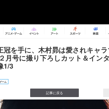
王冠を手に、木村昴は愛されキャラ
i』２月号に撮り下ろしカット＆イン
1/3
ゲーム
記事に戻る