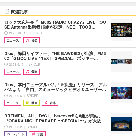
関連記事
ロック大忘年会『FM802 RADIO CRAZY』LIVE HOU
SE Antenna出演者16組が決定、NEE、TOOB…
2025.10.31 ｜ SPICER
ニュース
音楽
Dios、梅田サイファー、THE BAWDIESが出演、FM8
02『GLICO LIVE “NEXT” SPECIAL』ポッキー…
2023.9.19 ｜ SPICER
ニュース
音楽
Dios、本日ニューアルバム『＆疾走』リリース アル
バムより「自由」のミュージックビデオ＆ユーザー…
2023.9.6 ｜ SPICER
ニュース
動画
音楽
BREIMEN、ALI、DYGL、betcover!!ら8組が集結、
『OSAKA NIGHT PARADE 〜SPECIAL〜』が大阪…
2023.8.2 ｜ SPICER
レポート
音楽