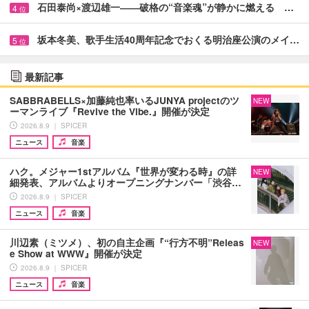
石田泰尚×渡辺雄一――破格の“音楽魂”が静かに燃える …
4
位
坂本冬美、歌手生活40周年記念でおくる明治座公演のメイ…
5
位
最新記事
SABBRABELLS×加藤純也率いるJUNYA projectのツ
NEW
ーマンライブ『Revive the Vibe.』開催が決定
2026.8.9 ｜ SPICER
ニュース
音楽
ハク。メジャー1stアルバム『世界が変わる時』の詳
NEW
細発表、アルバムよりオープニングナンバー「渋谷…
2026.8.9 ｜ SPICER
ニュース
音楽
川辺素（ミツメ）、初の自主企画『“行方不明”Releas
NEW
e Show at WWW』開催が決定
2026.8.9 ｜ SPICER
ニュース
音楽