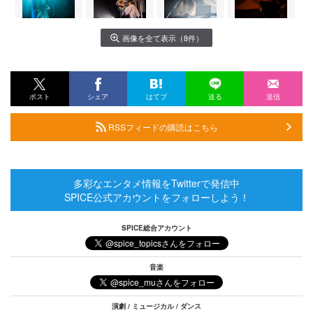
画像を全て表示（8件）
ポスト
シェア
はてブ
送る
送信
RSSフィードの購読はこちら
多彩なエンタメ情報をTwitterで発信中
SPICE公式アカウントをフォローしよう！
SPICE総合アカウント
音楽
演劇 / ミュージカル / ダンス