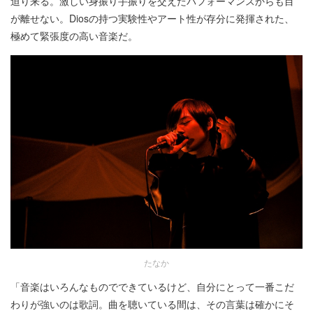
迫り来る。激しい身振り手振りを交えたパフォーマンスからも目
が離せない。Diosの持つ実験性やアート性が存分に発揮された、
極めて緊張度の高い音楽だ。
たなか
「音楽はいろんなものでできているけど、自分にとって一番こだ
わりが強いのは歌詞。曲を聴いている間は、その言葉は確かにそ