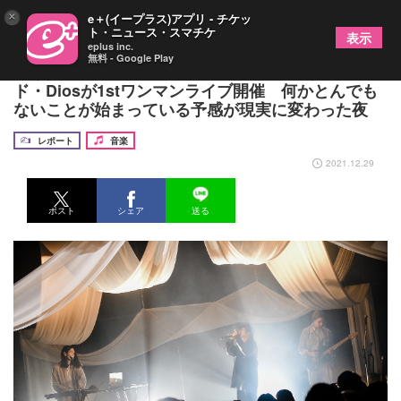
×
e＋(イープラス)アプリ - チケッ
ト・ニュース・スマチケ
表示
eplus inc.
無料 - Google Play
たなか、ササノマリイ、Ichika Nitoからなる新バン
ド・Diosが1stワンマンライブ開催 何かとんでも
ないことが始まっている予感が現実に変わった夜
レポート
音楽
2021.12.29
ポスト
シェア
送る