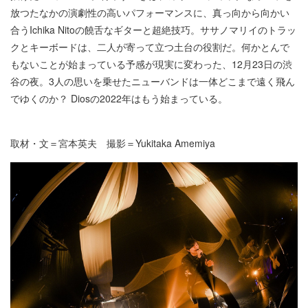
放つたなかの演劇性の高いパフォーマンスに、真っ向から向かい
合うIchika Nitoの饒舌なギターと超絶技巧。ササノマリイのトラッ
クとキーボードは、二人が寄って立つ土台の役割だ。何かとんで
もないことが始まっている予感が現実に変わった、12月23日の渋
谷の夜。3人の思いを乗せたニューバンドは一体どこまで遠く飛ん
でゆくのか？ Diosの2022年はもう始まっている。
取材・文＝宮本英夫 撮影＝Yukitaka Amemiya