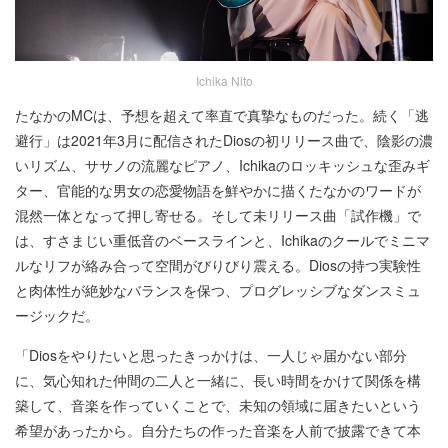
Ichika Nito
たなかのMCは、予想を超えて率直で真摯なものだった。続く「逃
避行」は2021年3月に配信されたDiosの初リリース曲で、陰影の濃
いリズム、ササノの流麗なピアノ、Ichikaのロッキッシュな歪みギ
ター、官能的な男女の恋愛物語を鮮やかに描くたなかのワードが
混然一体となって押し寄せる。そして未リリース曲「試作機」で
は、すさまじい重低音のベースラインと、Ichikaのクールでミニマ
ルなリフが絡み合って空間がびりびり震える。Diosの持つ実験性
と肉体性が絶妙なバランスを保つ、プログレッシブなダンスミュ
ージックだ。
「Diosをやりたいと思ったきっかけは、一人じゃ届かない部分
に、気心知れた仲間の二人と一緒に、長い時間をかけて関係を構
築して、音楽を作っていくことで、未知の領域に届きたいという
希望があったから。自分たちの作った音楽を人前で披露できて本