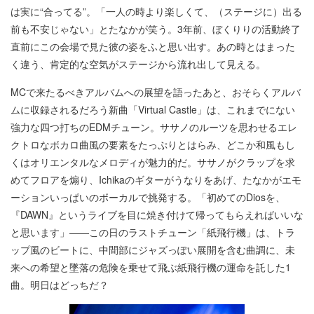
は実に“合ってる”。「一人の時より楽しくて、（ステージに）出る
前も不安じゃない」とたなかが笑う。3年前、ぼくりりの活動終了
直前にこの会場で見た彼の姿をふと思い出す。あの時とはまった
く違う、肯定的な空気がステージから流れ出して見える。
MCで来たるべきアルバムへの展望を語ったあと、おそらくアルバ
ムに収録されるだろう新曲「Virtual Castle」は、これまでにない
強力な四つ打ちのEDMチューン。ササノのルーツを思わせるエレ
クトロなボカロ曲風の要素をたっぷりとはらみ、どこか和風もし
くはオリエンタルなメロディが魅力的だ。ササノがクラップを求
めてフロアを煽り、Ichikaのギターがうなりをあげ、たなかがエモ
ーションいっぱいのボーカルで挑発する。「初めてのDiosを、
『DAWN』というライブを目に焼き付けて帰ってもらえればいいな
と思います」――この日のラストチューン「紙飛行機」は、トラ
ップ風のビートに、中間部にジャズっぽい展開を含む曲調に、未
来への希望と墜落の危険を乗せて飛ぶ紙飛行機の運命を託した1
曲。明日はどっちだ？