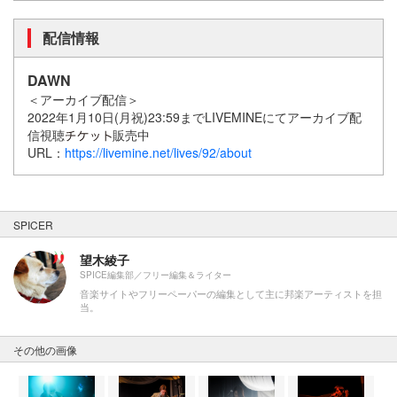
配信情報
DAWN
＜アーカイブ配信＞
2022年1月10日(月祝)23:59までLIVEMINE
にて
アーカイブ配
信視聴
販売中
URL：
https://livemine.net/lives/92/about
SPICER
望木綾子
SPICE編集部／フリー編集＆ライター
音楽サイトやフリーペーパーの編集として主に邦楽アーティストを担
当。
その他の画像