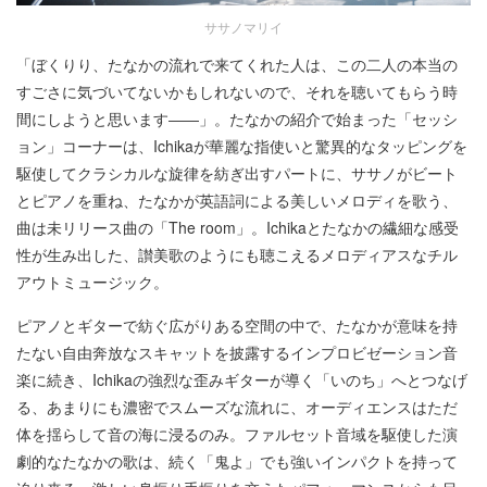
ササノマリイ
「ぼくりり、たなかの流れで来てくれた人は、この二人の本当の
すごさに気づいてないかもしれないので、それを聴いてもらう時
間にしようと思います――」。たなかの紹介で始まった「セッシ
ョン」コーナーは、Ichikaが華麗な指使いと驚異的なタッピングを
駆使してクラシカルな旋律を紡ぎ出すパートに、ササノがビート
とピアノを重ね、たなかが英語詞による美しいメロディを歌う、
曲は未リリース曲の「The room」。Ichikaとたなかの繊細な感受
性が生み出した、讃美歌のようにも聴こえるメロディアスなチル
アウトミュージック。
ピアノとギターで紡ぐ広がりある空間の中で、たなかが意味を持
たない自由奔放なスキャットを披露するインプロビゼーション音
楽に続き、Ichikaの強烈な歪みギターが導く「いのち」へとつなげ
る、あまりにも濃密でスムーズな流れに、オーディエンスはただ
体を揺らして音の海に浸るのみ。ファルセット音域を駆使した演
劇的なたなかの歌は、続く「鬼よ」でも強いインパクトを持って