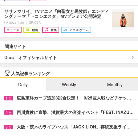
ササノマリイ、TVアニメ『白聖女と黒牧師』エンディ
ングテーマ「トコシエスタ」MVプレミア公開決定
2023.7.26 ｜ SPICER
ニュース
動画
音楽
アニメ/ゲーム
関連サイト
Dios オフィシャルサイト
人気記事ランキング
Daily
Weekly
Monthly
広島東洋カープ追加3試合決定！ 9/25巨人戦などチケッ…
1
位
西川貴教に直撃、滋賀最大の音楽イベント『FEST. INAZU…
2
位
大阪・茨木のライブハウス「JACK LION」存続支援ライ…
3
位