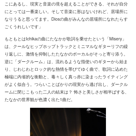
こにあるし、現実と音楽の境を超えることができる、それが自分
にとっては一番楽しい。そして音楽に形はないけれど、居場所に
なりうると思ってます。Diosの曲がみんなの居場所になれたらす
ごくうれしいです」
もともとはIchikaの曲にたなかが歌詞を乗せたという「Misery」
は、クールなヒップホップトラックとミニマルなギターリフの繰
り返しに、激情を抑制したたなかのボーカルがそっと寄り添う。
逆に「ダークルーム」は、流れるような指使いのギターから始ま
り、じわじわとロック的な熱情を帯びてゆく曲で、歌詞に込めた
極端に内省的な衝動と、毒々しく真っ赤に染まったライティング
がよく似合う。つらいことばかりの現実から逃げ出し、ダークル
ームに閉じこもった二人の結末は？ 怖さと美しさが相半ばする、
たなかの世界観が色濃く出た1曲だ。