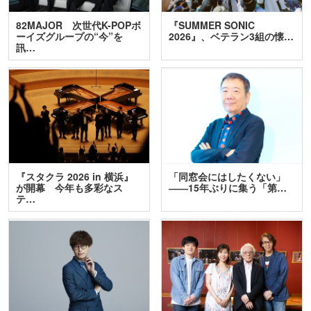
82MAJOR 次世代K-POPボ
『SUMMER SONIC
ーイズグループの“今”を
2026』、ベテラン3組の懐…
訊…
『スタクラ 2026 in 横浜』
「同窓会にはしたくない」
が開幕 今年も多彩なス
――15年ぶりに集う「第…
テ…