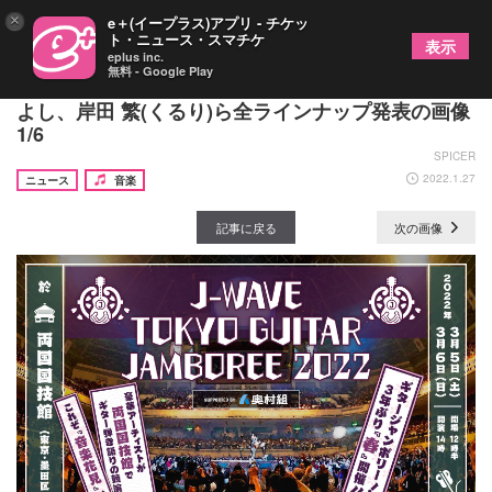
×
e＋(イープラス)アプリ - チケッ
ト・ニュース・スマチケ
表示
eplus inc.
無料 - Google Play
『ギタージャンボリー2022』に布袋寅泰、山崎まさ
よし、岸田 繁(くるり)ら全ラインナップ発表の画像
1/6
SPICER
2022.1.27
ニュース
音楽
記事に戻る
次の画像