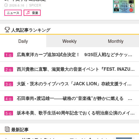
2026.6.16 ｜ SPICER
ニュース
音楽
人気記事ランキング
Daily
Weekly
Monthly
広島東洋カープ追加3試合決定！ 9/25巨人戦などチケッ…
1
位
西川貴教に直撃、滋賀最大の音楽イベント『FEST. INAZU…
2
位
大阪・茨木のライブハウス「JACK LION」存続支援ライ…
3
位
石田泰尚×渡辺雄一――破格の“音楽魂”が静かに燃える …
4
位
坂本冬美、歌手生活40周年記念でおくる明治座公演のメイ…
5
位
最新記事