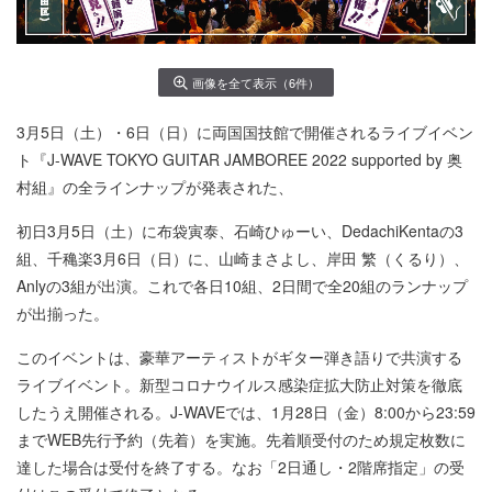
画像を全て表示（6件）
3月5日（土）・6日（日）に両国国技館で開催されるライブイベン
ト『J-WAVE TOKYO GUITAR JAMBOREE 2022 supported by 奥
村組』の全ラインナップが発表された、
初日3月5日（土）に布袋寅泰、石崎ひゅーい、DedachiKentaの3
組、千穐楽3月6日（日）に、山崎まさよし、岸田 繁（くるり）、
Anlyの3組が出演。これで各日10組、2日間で全20組のランナップ
が出揃った。
このイベントは、豪華アーティストがギター弾き語りで共演する
ライブイベント。新型コロナウイルス感染症拡大防止対策を徹底
したうえ開催される。J-WAVEでは、1月28日（金）8:00から23:59
までWEB先行予約（先着）を実施。先着順受付のため規定枚数に
達した場合は受付を終了する。なお「2日通し・2階席指定」の受