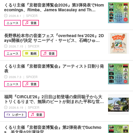
くるり主催『京都音楽博覧会2026』第3弾発表でHom
ecomings、Rimba、James Macaulay and Th…
2026.8.1 ｜ SPICER
ニュース
音楽
長野県松本市の音楽フェス『overhead fes’2026』2D
ays開催が決定 サニーデイ・サービス、石崎ひゅ…
2026.7.15 ｜ SPICER
ニュース
動画
音楽
くるり主催『京都音楽博覧会』アーティスト日割り発
表
2026.7.3 ｜ SPICER
ニュース
音楽
福岡『CIRCLE'26』2日目は初登場の柴田聡子から大
トリくるりまで、無限のビートが刻まれた平和な世…
2026.6.19 ｜ SPICER
レポート
音楽
くるり主催『京都音楽博覧会』第2弾発表でSuchmo
s、羊文学が出演決定