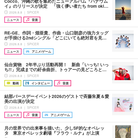
Cocco、沖縄の歌を集めたニューアルバム『ハナウム
イ』のリリースが決定 「強く儚い者たち from oki…
2026.8.8 ｜ SPICER
ニュース
音楽
RE-GE、作詞・畑亜貴、作曲・山口朗彦の強力タッグ
が手掛ける2ndシングル「どこにいても絶対君を見…
2026.8.8 ｜ SPICER
ニュース
アニメ/ゲーム
仙台貨物 2年半ぶり活動再開！ 新曲「いっち! いっ
ち!!」完成までの紆余曲折、トゥアーの見どころと…
2026.8.8 ｜ SPICER
動画
インタビュー
音楽
結那バースデーイベント2026のゲストで斉藤朱夏＆愛
美の出演が決定
2026.8.8 ｜ SPICER
ニュース
音楽
アニメ/ゲーム
月の世界での出来事を描いた、少しSF的なオペレッ
タ 東京オペレッタ劇場『フラウ・ルナ』が上演