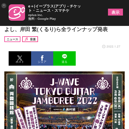
×
e＋(イープラス)アプリ - チケッ
ト・ニュース・スマチケ
表示
eplus inc.
無料 - Google Play
『ギタージャンボリー2022』に布袋寅泰、山崎まさ
よし、岸田 繁(くるり)ら全ラインナップ発表
ニュース
音楽
2022.1.27
ポスト
シェア
送る