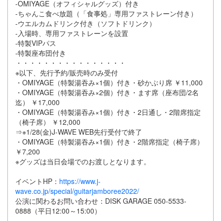
-OMIYAGE（オフィシャルグッズ）付き
-ちゃんこ食べ放題（「食事処」専用ファストレーン付き）
-ウエルカムドリンク付き（ソフトドリンク）
-入場時、専用ファストレーンを設置
-特製VIPパス
-特製座布団付き
・・・・・・・・・・・・・・・・
※以下、先行予約/販売時のみ受付
・OMIYAGE（特製湯吞み×1個）付き・砂かぶり席 ￥11,000
・OMIYAGE（特製湯吞み×2個）付き・ます席（座布団/2名
迄） ￥17,000
・OMIYAGE（特製湯吞み×1個）付き・2日通し・2階席指定
（椅子席） ￥12,000
⇒※1/28(金)J-WAVE WEB先行受付で終了
・OMIYAGE（特製湯吞み×1個）付き・2階席指定（椅子席）
￥7,200
※グッズは当日会場でのお渡しとなります。
イベントHP：
https://www.j-
wave.co.jp/special/guitarjamboree2022/
公演に関わるお問い合わせ：DISK GARAGE 050-5533-
0888（平日12:00～15:00）