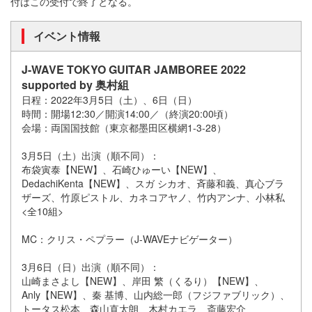
付はこの受付で終了となる。
イベント情報
J-WAVE TOKYO GUITAR JAMBOREE 2022
supported by 奥村組
日程：2022年3月5日（土）、6日（日）
時間：開場12:30／開演14:00／（終演20:00頃）
会場：両国国技館（東京都墨田区横網1-3-28）
3月5日（土）出演（順不同）：
布袋寅泰【NEW】、石崎ひゅーい【NEW】、
DedachiKenta【NEW】、スガ シカオ、斉藤和義、真心ブラ
ザーズ、竹原ピストル、カネコアヤノ、竹内アンナ、小林私
<全10組>
MC：クリス・ペプラー（J-WAVEナビゲーター）
3月6日（日）出演（順不同）：
山崎まさよし【NEW】、岸田 繁（くるり）【NEW】、
Anly【NEW】、秦 基博、山内総一郎（フジファブリック）、
トータス松本、森山直太朗、木村カエラ、斎藤宏介