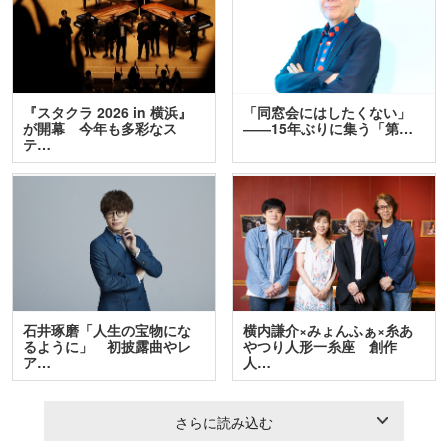
『スタクラ 2026 in 横浜』
「同窓会にはしたくない」
が開幕 今年も多彩なス
――15年ぶりに集う「第…
テ…
石井琢磨「人生の宝物にな
横内謙介×みょんふぁ×糸あ
るように」 初披露曲やレ
やつり人形一糸座 創作
ア…
人…
さらに読み込む