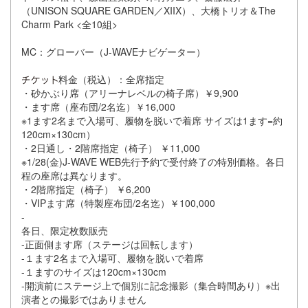
（UNISON SQUARE GARDEN／XIIX）、大橋トリオ＆The
Charm Park <全10組>
MC：グローバー（J-WAVEナビゲーター）
料金（税込）：全席指定
・砂かぶり席（アリーナレベルの椅子席）￥9,900
・ます席（座布団/2名迄）￥16,000
※1ます2名まで入場可、履物を脱いで着席 サイズは1ます=約
120cm×130cm）
・2日通し・2階席指定（椅子） ￥11,000
※1/28(金)J-WAVE WEB先行予約で受付終了の特別価格。各日
程の座席は異なります。
・2階席指定（椅子） ￥6,200
・VIPます席（特製座布団/2名迄）￥100,000
-
各日、限定枚数販売
-正面側ます席（ステージは回転します）
-１ます2名まで入場可、履物を脱いで着席
-１ますのサイズは120cm×130cm
-開演前にステージ上で個別に記念撮影（集合時間あり）※出
演者との撮影ではありません