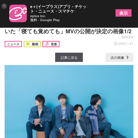
×
e＋(イープラス)アプリ - チケッ
ト・ニュース・スマチケ
表示
eplus inc.
無料 - Google Play
moon drop、田舎町で暮らすカップルの恋模様を描
いた「寝ても覚めても」MVの公開が決定の画像1/2
SPICER
2022.1.31
ニュース
動画
音楽
記事に戻る
次の画像