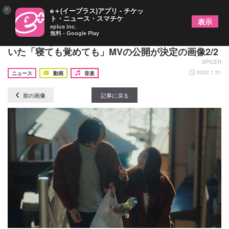
×
e＋(イープラス)アプリ - チケッ
ト・ニュース・スマチケ
表示
eplus inc.
無料 - Google Play
moon drop、田舎町で暮らすカップルの恋模様を描
いた「寝ても覚めても」MVの公開が決定の画像2/2
SPICER
2022.1.31
ニュース
動画
音楽
前の画像
記事に戻る