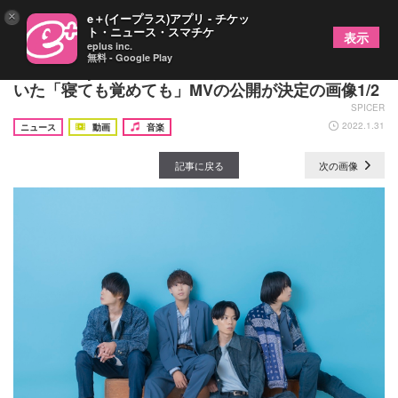
×
e＋(イープラス)アプリ - チケッ
ト・ニュース・スマチケ
表示
eplus inc.
無料 - Google Play
moon drop、田舎町で暮らすカップルの恋模様を描
いた「寝ても覚めても」MVの公開が決定の画像1/2
SPICER
2022.1.31
ニュース
動画
音楽
記事に戻る
次の画像