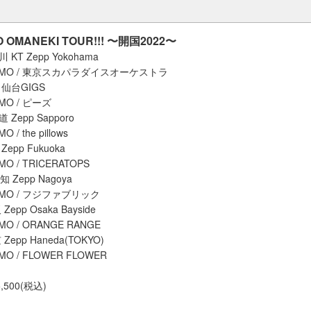
O OMANEKI TOUR!!! 〜開国2022〜
 KT Zepp Yokohama
AMO / 東京スカパラダイスオーケストラ
 仙台GIGS
MO / ピーズ
 Zepp Sapporo
/ the pillows
Zepp Fukuoka
O / TRICERATOPS
 Zepp Nagoya
AMO / フジファブリック
epp Osaka Bayside
O / ORANGE RANGE
Zepp Haneda(TOKYO)
O / FLOWER FLOWER
500(税込)