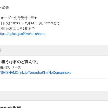
必要
オーダー先行受付中!!!★
火) 18:00 〜 2月14日(月) 23:59まで
様1公演につき2枚まで
ttps://eplus.jp/sf/live/shishamo
報
ingle「狙うは君のど真ん中」
水)配信リリース
://SHISHAMO.lnk.to/NerauhaKimiNoDomannaka