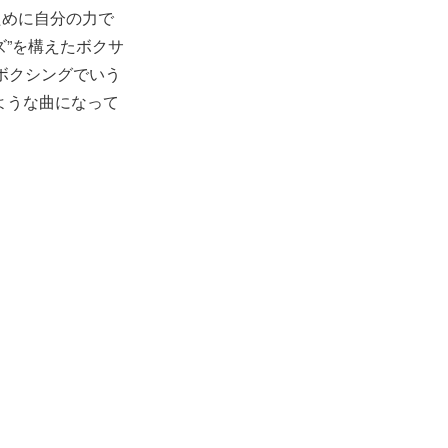
ために自分の力で
”を構えたボクサ
、ボクシングでいう
ような曲になって