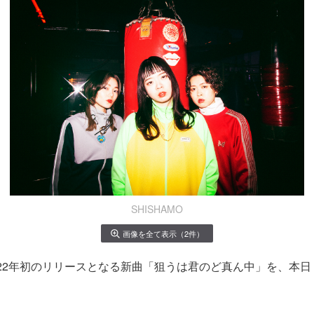
SHISHAMO
画像を全て表示（2件）
が2022年初のリリースとなる新曲「狙うは君のど真ん中」を、本日
。