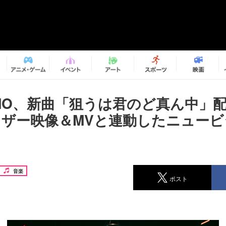
HAMO、新曲「狙うは君のど真ん中
ィザー映像＆MVと連動したニュー
音楽
ポスト