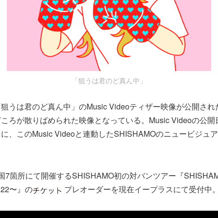
「狙うは君のど真ん中」
狙うは君のど真ん中」のMusic Videoティザー映像が公開さ
ころが散りばめられた映像となっている。Music Videoの公
、このMusic Videoと連動したSHISHAMOのニュービジ
7箇所にて開催するSHISHAMO初の対バンツアー『SHISHAMO 
2022〜』の
プレオーダーを現在イープラスにて受付中