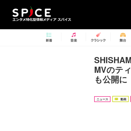
SHIS
MVのテ
も公開に
ニュース
動画