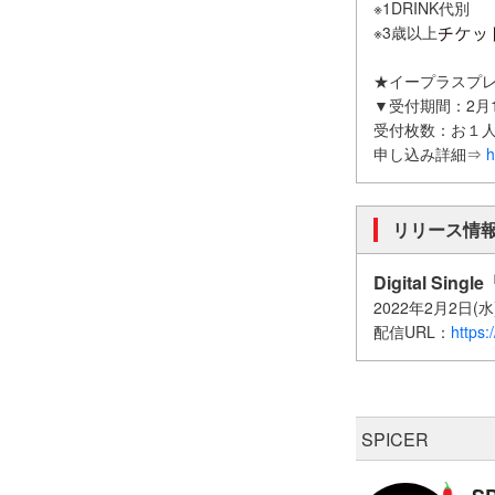
※1DRINK代別
※3歳以上
★イープラスプレ
▼受付期間：2月1日(
受付枚数：お１人
申し込み詳細⇒
h
リリース情
Digital S
2022年2月2日(
配信URL：
https
SPICER