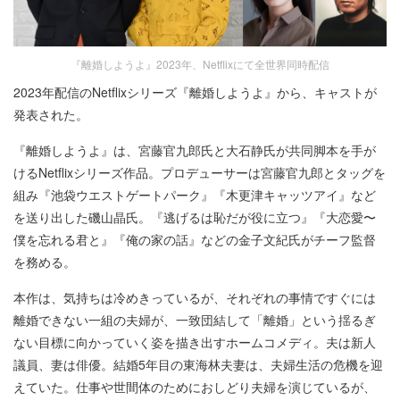
『離婚しようよ』2023年、Netflixにて全世界同時配信
2023年配信のNetflixシリーズ『離婚しようよ』から、キャストが
発表された。
『離婚しようよ』は、宮藤官九郎氏と大石静氏が共同脚本を手が
けるNetflixシリーズ作品。プロデューサーは宮藤官九郎とタッグを
組み『池袋ウエストゲートパーク』『木更津キャッツアイ』など
を送り出した磯山晶氏。『逃げるは恥だが役に立つ』『大恋愛〜
僕を忘れる君と』『俺の家の話』などの金子文紀氏がチーフ監督
を務める。
本作は、気持ちは冷めきっているが、それぞれの事情ですぐには
離婚できない一組の夫婦が、一致団結して「離婚」という揺るぎ
ない目標に向かっていく姿を描き出すホームコメディ。夫は新人
議員、妻は俳優。結婚5年目の東海林夫妻は、夫婦生活の危機を迎
えていた。仕事や世間体のためにおしどり夫婦を演じているが、