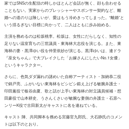
家ではSNSの生配信の時しかほとんど会話が無く、顔も合わせる
こともない。実家からのプレッシャーやスポンサー契約など、離
婚への道のりは険しいが、愛はもう冷めきってしまった。“離婚”と
いう揺るぎない目標に向かって、二人はともに歩み始める。
主演を務めるのは松坂桃李。松坂は、女性にだらしなく、知性の
足りない温室育ちの三世議員・東海林大志役を演じる。また、東
海林の妻・黒澤ゆい役を仲里依紗が演じる。黒澤ゆいは、連ドラ
『巫女ちゃん』で大ブレイクした「お嫁さんにしたいNo.1女優」
というキャラクター。
さらに、色気ダダ漏れの謎めいた自称アーティスト・加納恭二役
で錦戸亮、ふがいない東海林をビシビシ鍛え上げる敏腕弁護士・
印田薫役で板谷由夏、歌と話が上手い東海林の対立議員候補・想
田豪役で山本耕史、うさんくさいが敏腕な妻側の弁護士・石原ヘ
ンリーK役で古田新太がキャストに名を連ねている。
キャスト 陣、共同脚本を務める宮藤官九郎氏、大石静氏のコメン
トは以下のとおり。