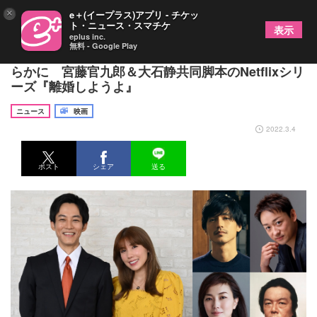
×
e＋(イープラス)アプリ - チケッ
ト・ニュース・スマチケ
表示
eplus inc.
無料 - Google Play
主演・松坂桃李、仲里依紗・錦戸亮らキャストが明
らかに 宮藤官九郎＆大石静共同脚本のNetflixシリ
ーズ『離婚しようよ』
ニュース
映画
2022.3.4
ポスト
シェア
送る