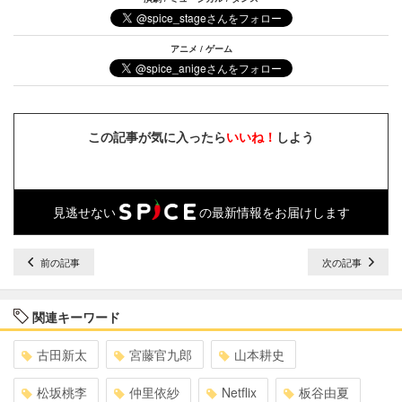
アニメ / ゲーム
この記事が気に入ったら
いいね！
しよう
見逃せない
の最新情報をお届けします
前の記事
次の記事
関連キーワード
古田新太
宮藤官九郎
山本耕史
松坂桃李
仲里依紗
Netflix
板谷由夏