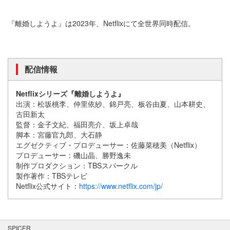
『離婚しようよ』は2023年、Netflixにて全世界同時配信。
配信情報
Netflixシリーズ『離婚しようよ』
出演：松坂桃李、仲里依紗、錦戸亮、板谷由夏、山本耕史、
古田新太
監督：金子文紀、福田亮介、坂上卓哉
脚本：宮藤官九郎、大石静
エグゼクティブ・プロデューサー：佐藤菜穂美（Netflix）
プロデューサー：磯山晶、勝野逸未
制作プロダクション：TBSスパークル
製作著作：TBSテレビ
Netflix公式サイト：
https://www.netflix.com/jp/
SPICER