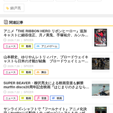
錦戸亮
関連記事
アニメ『THE RIBBON HERO リボンヒーロー』追加
キャストに細谷佳正、月ノ美兎、手塚祐介、ルンル…
2026.7.30 ｜ SPICER
ニュース
動画
アニメ/ゲーム
山本耕史、ゆりやんレトリィバァ、ブロードウェイキ
ャストら日米の才能が結集 ブロードウェイミュー…
2026.7.28 ｜ SPICER
ニュース
動画
舞台
SUPER BEAVER・柳沢亮太による映画音楽も解禁
murffin discs20周年記念映画『はじまりのさよなら…
2026.7.22 ｜ SPICER
ニュース
動画
音楽
映画
サンライズ×シャフトで『フールナイト』アニメ化決
定！Netflixにて配信！ティザービジュアル＆ティザ…