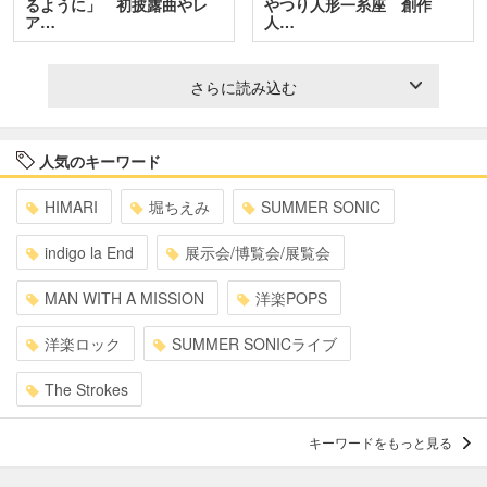
るように」 初披露曲やレ
やつり人形一糸座 創作
ア…
人…
さらに読み込む
人気のキーワード
HIMARI
堀ちえみ
SUMMER SONIC
indigo la End
展示会/博覧会/展覧会
MAN WITH A MISSION
洋楽POPS
洋楽ロック
SUMMER SONICライブ
The Strokes
キーワードをもっと見る