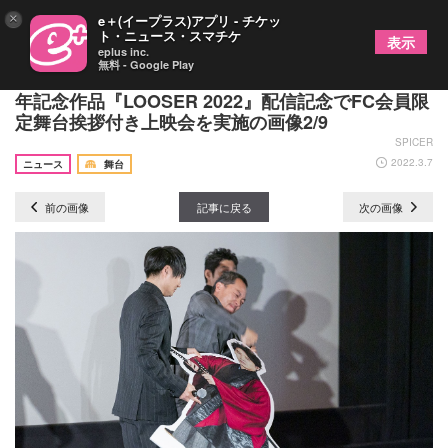
×
e＋(イープラス)アプリ - チケッ
ト・ニュース・スマチケ
表示
eplus inc.
無料 - Google Play
TEAM NACSが結成の地・札幌で爆笑トーク 25周
年記念作品『LOOSER 2022』配信記念でFC会員限
定舞台挨拶付き上映会を実施の画像2/9
SPICER
2022.3.7
ニュース
舞台
前の画像
記事に戻る
次の画像