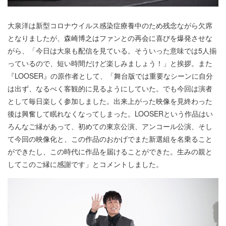
大泉洋は新型コロナウイルス感染症療養中のため残念ながら欠席
となりましたが、森崎博之はファンとの再会に喜びを爆発させな
がら、「今日は大泉も配信を見ている。そういった意味では5人揃
っているので、短い時間だけど楽しみましょう！」と挨拶。また
『LOOSER』の原作者として、「舞台版では重要なシーンに自分
は出ず、なるべく客観的に見るようにしていた。でも今回は演者
として毎日楽しく参加しました。出来上がった映像を見終わった
後は興奮して眠れなくなってしまった。LOOSERという作品はい
ろんなご縁があって、初めての東京公演、アンコール公演、そし
て今回の映像化と、この作品のおかげでまた新選組を名乗ること
ができたし、この時代に作品を届けることができた。生みの親と
してこのご縁に感謝です」とコメントしました。