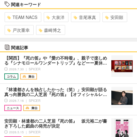
関連キーワード
TEAM NACS
大泉洋
音尾琢真
安田顕
戸次重幸
森崎博之
関連記事
【関西】『死の笛』や『愛の不時着』、親子で楽しめ
る『シナモロールワンダートリップ』などーー夏休…
2026.7.30 ｜ SPICER
コラム
舞台
「林遣都さんを独占したかった（笑）」安田顕が語る
真っ向勝負の二人芝居『死の笛』【オフィシャルレ…
2026.7.16 ｜ SPICER
ニュース
舞台
安田顕・林遣都の二人芝居『死の笛』 坂元裕二が書
き下ろした戯曲の発売が決定
2026.5.15 ｜ SPICER