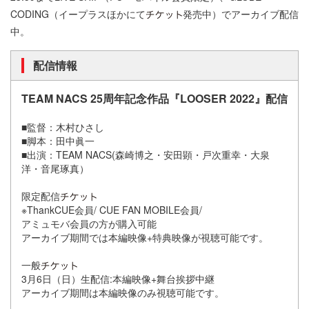
CODING（イープラスほかにて
発売中）でアーカイブ配信
中。
配信情報
TEAM NACS 25周年記念作品『LOOSER 2022』配信
■監督：木村ひさし
■脚本：田中眞一
■出演：TEAM NACS(森崎博之・安田顕・戸次重幸・大泉
洋・音尾琢真）
限定配信
※ThankCUE会員/ CUE FAN MOBILE会員/
アミュモバ会員の方が購入可能
アーカイブ期間では本編映像+特典映像が視聴可能です。
一般
3月6日（日）生配信:本編映像+舞台挨拶中継
アーカイブ期間は本編映像のみ視聴可能です。