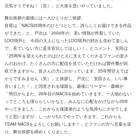
元気そうですね！（笑）」と大泉を思いやっていました。
舞台挨拶の最後には一人ひとりがご挨拶。
音尾は「NACS25周年のひとつとして、誇らしくお届けできる作品
ができた」と、戸次は「2004年の、若い情熱が炸裂していた
LOOSERと、今回の大人になったLOOSERの対比も含めて楽しん
で。見ていない方に是非宣伝してほしい！」とコメント。安田は
「25周年を迎えられたのはひとえに支えてくださるファンの皆さ
んのおかげ。たくさんの方に配信を見ていただければ製作費が回
収できますから、皆さんの力にかかっています。25年間甘えてば
かりですみません（笑）」と挨拶し、戸次に「安田さん、いい事
言いました！」と同意される場面も。最後にリーダー・森崎が
「明日からまた、26年目のNACSを始めていきます。一人揃わない
ってところも僕ららしいかなと。みんなに心配をかけながら25年
やってきました。これからも保護者のような気持ちにさせてしま
うと思いますが、しっかり5人でやっていきます。これからも
TEAM NACSをよろしくお願いします！」とファンの方へ言葉を送
り、舞台挨拶を締めくくりました。