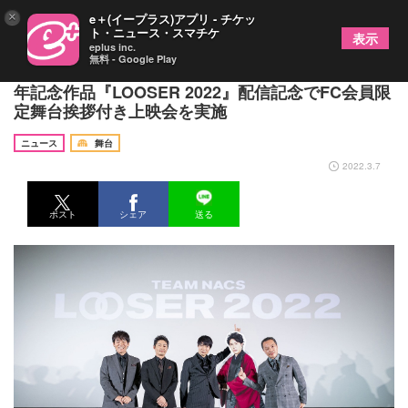
×
e＋(イープラス)アプリ - チケッ
ト・ニュース・スマチケ
表示
eplus inc.
無料 - Google Play
TEAM NACSが結成の地・札幌で爆笑トーク 25周
年記念作品『LOOSER 2022』配信記念でFC会員限
定舞台挨拶付き上映会を実施
ニュース
舞台
2022.3.7
ポスト
シェア
送る