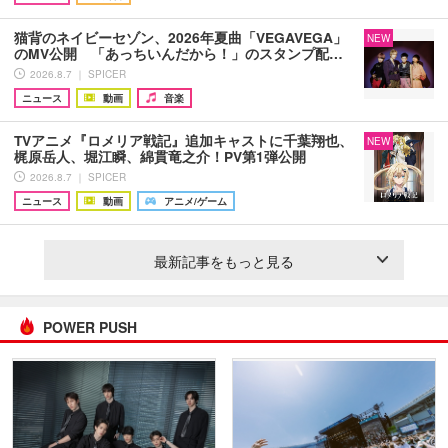
猫背のネイビーセゾン、2026年夏曲「VEGAVEGA」
NEW
のMV公開 「あっちいんだから！」のスタンプ配…
2026.8.7 ｜ SPICER
ニュース
動画
音楽
TVアニメ『ロメリア戦記』追加キャストに千葉翔也、
NEW
梶原岳人、堀江瞬、綿貫竜之介！PV第1弾公開
2026.8.7 ｜ SPICER
ニュース
動画
アニメ/ゲーム
最新記事をもっと見る
POWER PUSH