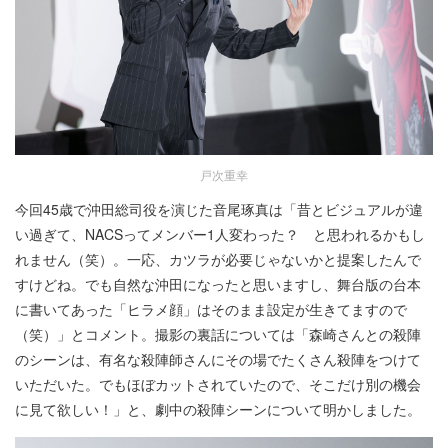
戸次重幸
今回45歳で沖田総司役を演じた音尾琢真は「昔とビジュアルが違
い過ぎて、NACSってメンバー1人変わった？ と思われるかもし
れません（笑）。一応、カツラが必要じゃないかと提案したんで
すけどね。でも自然な沖田になったと思いますし、舞台版の台本
に書いてあった「ヒラメ顔」はそのまま設定が生きてますので
（笑）」とコメント。撮影の裏話については「森崎さんとの殺陣
のシーンは、有名な殺陣師さんにその場でたくさん殺陣をつけて
いただいた。でもほぼカットされていたので、そこだけ別の機会
に見て欲しい！」と、劇中の殺陣シーンについて明かしました。