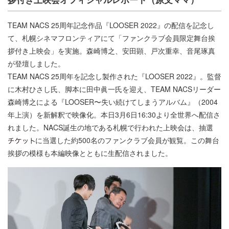
TEAM NACS 25周年記念作品『LOOSER 2022』の配信を記念し
て、札幌シネマフロンティアにて「ファンクラブ会員限定舞台挨
拶付き上映会」を実施。森崎博之、安田顕、戸次重幸、音尾琢真
が登壇しました。
TEAM NACS 25周年を記念し製作された『LOOSER 2022』。監督
に木村ひさし氏、脚本に田中眞一氏を迎え、TEAM NACSリーダー
森崎博之による『LOOSER〜失い続けてしまうアルバム』（2004
年上演）を新解釈で映像化。本日3月6日16:30より全世界へ配信さ
れました。NACS誕生の地である札幌で行われた上映会は、抽選
に当選した約500名のファンクラブ会員が観覧。この舞台
挨拶の模様も本編映像とともに生配信されました。