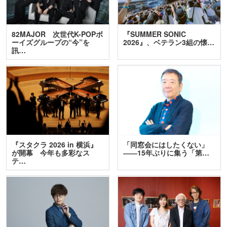
82MAJOR 次世代K-POPボ
『SUMMER SONIC
ーイズグループの“今”を
2026』、ベテラン3組の懐…
訊…
『スタクラ 2026 in 横浜』
「同窓会にはしたくない」
が開幕 今年も多彩なス
――15年ぶりに集う「第…
テ…