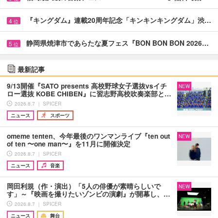
『キングダム』連載20周年記念「キンキンキングダム」渋…
4
位
静岡県焼津市であらたな夏フェス『BON BON BON 2026…
5
位
最新記事
9/13開催『SATO presents 高校野球女子選抜vsイチ
NEW
ロー選抜 KOBE CHIBEN』に習志野高校吹奏楽部と…
2026.8.7 ｜ SPICER
ニュース
スポーツ
omeme tenten、今年最後のワンマンライブ『ten out
NEW
of ten 〜one man〜』を11月に開催決定
2026.8.7 ｜ SPICER
ニュース
音楽
岡田利規（作・演出）「5人の俳優が素晴らしいで
NEW
す」～『映画を撮りたいゾンビの演劇』が開幕し、…
2026.8.7 ｜ SPICER
ニュース
舞台