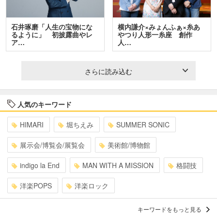
石井琢磨「人生の宝物にな
横内謙介×みょんふぁ×糸あ
るように」 初披露曲やレ
やつり人形一糸座 創作
ア…
人…
さらに読み込む
人気のキーワード
HIMARI
堀ちえみ
SUMMER SONIC
展示会/博覧会/展覧会
美術館/博物館
indigo la End
MAN WITH A MISSION
格闘技
洋楽POPS
洋楽ロック
キーワードをもっと見る