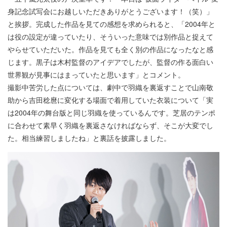
身記念試写会にお越しいただきありがとうございます！（笑）」
と挨拶。完成した作品を見ての感想を求められると、「2004年と
は役の設定が違っていたり、そういった意味では別作品と捉えて
やらせていただいた。作品を見ても全く別の作品になったなと感
じます。黒子は木村監督のアイデアでしたが、監督の作る面白い
世界観が見事にはまっていたと思います」とコメント。
撮影中苦労した点については、劇中で羽織を裏返すことで山南敬
助から吉田稔麿に変化する場面で着用していた衣装について「実
は2004年の舞台版と同じ羽織を使っているんです。芝居のテンポ
に合わせて素早く羽織を裏返さなければならず、そこが大変でし
た。相当練習しましたね」と裏話を披露しました。