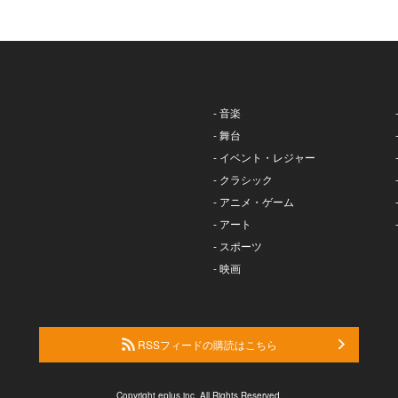
- 音楽
- 舞台
- イベント・レジャー
- クラシック
- アニメ・ゲーム
- アート
- スポーツ
- 映画
RSSフィードの購読はこちら
Copyright eplus inc. All Rights Reserved.