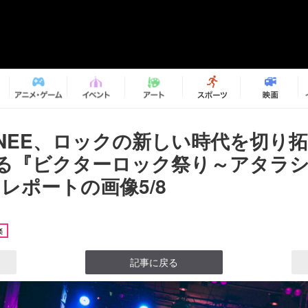
A×NEE、ロックの新しい時代を切り
る『ビクターロック祭り～アタラ
レポートの画像5/8
楽
記事に戻る