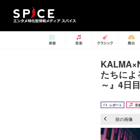
KALM
たちによ
～』4日目
レポート
音
前の画像