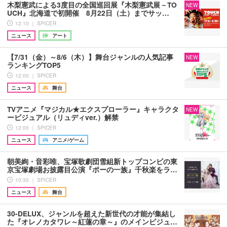
木梨憲武による3度目の全国巡回展『木梨憲武展－TO
NEW
UCH』北海道で初開催 8月22日（土）までサッ…
12:10 ｜ SPICER
ニュース
アート
【7/31（金）～8/6（木）】舞台ジャンルの人気記事
NEW
ランキングTOP5
12:00 ｜ SPICER
ニュース
舞台
TVアニメ『マジカル★エクスプローラー』キャラクタ
NEW
ービジュアル（リュディver.）解禁
12:00 ｜ SPICER
ニュース
アニメ/ゲーム
朝美絢・音彩唯、宝塚歌劇団雪組新トップコンビの東
京宝塚劇場お披露目公演『ポーの一族』千秋楽をラ…
10:30 ｜ SPICER
ニュース
舞台
30-DELUX、ジャンルを超えた新世代の才能が集結し
た『オレノカタワレ～紅蓮の章～』のメインビジュ…