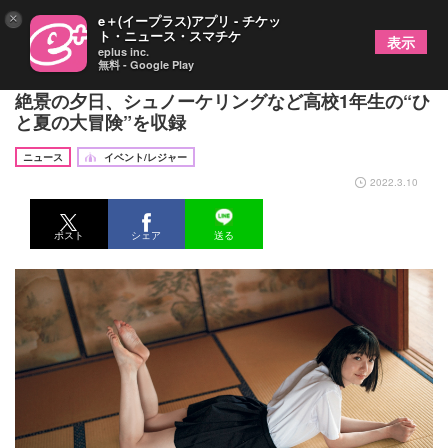
×
e＋(イープラス)アプリ - チケッ
ト・ニュース・スマチケ
表示
eplus inc.
無料 - Google Play
16歳の女優・小宮山莉渚、初の写真集発売が決定
絶景の夕日、シュノーケリングなど高校1年生の“ひ
と夏の大冒険”を収録
ニュース
イベント/レジャー
2022.3.10
ポスト
シェア
送る