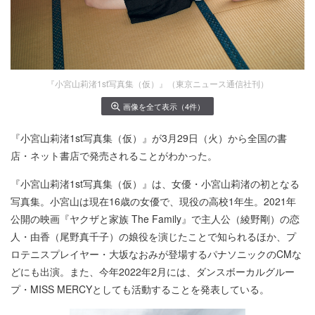
『小宮山莉渚1st写真集（仮）』（東京ニュース通信社刊）
画像を全て表示（4件）
『小宮山莉渚1st写真集（仮）』が3月29日（火）から全国の書
店・ネット書店で発売されることがわかった。
『小宮山莉渚1st写真集（仮）』は、女優・小宮山莉渚の初となる
写真集。小宮山は現在16歳の女優で、現役の高校1年生。2021年
公開の映画『ヤクザと家族 The Family』で主人公（綾野剛）の恋
人・由香（尾野真千子）の娘役を演じたことで知られるほか、プ
ロテニスプレイヤー・大坂なおみが登場するパナソニックのCMな
どにも出演。また、今年2022年2月には、ダンスボーカルグルー
プ・MISS MERCYとしても活動することを発表している。