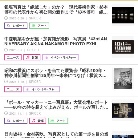
銀塩写真は「絶滅した」のか？ 現代美術作家・杉本
博司の代表作から初公開の新作まで『杉本博司 絶…
2026.6.26 ｜ SPICER
レポート
アート
中森明菜をかが屋・加賀翔が撮影 写真展『43rd AN
NIVERSARY AKINA NAKAMORI PHOTO EXHI…
2025.5.1 ｜ SPICER
ニュース
音楽
イベント/レジャー
昭和の横浜にスポットを当てた展覧会『昭和100年・
神奈川新聞社創業135周年〜未来につなげ！横浜ス…
2025.4.10 ｜ SPICER
ニュース
イベント/レジャー
『ポール・マッカートニー写真展』大阪会場レポート
――60年の時を超えてよみがえる、ポールが写した…
2024.11.1 ｜ SPICER
レポート
音楽
アート
日向坂46・金村美玖、写真家としての第一歩を目の当