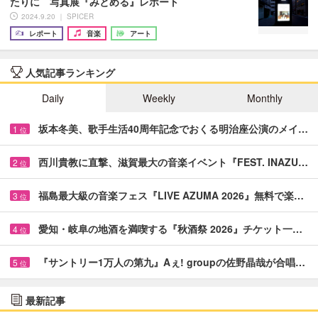
たりに 写真展『みとめる』レポート
2024.9.20 ｜ SPICER
レポート
音楽
アート
人気記事ランキング
Daily
Weekly
Monthly
坂本冬美、歌手生活40周年記念でおくる明治座公演のメイ…
1
位
西川貴教に直撃、滋賀最大の音楽イベント『FEST. INAZU…
2
位
福島最大級の音楽フェス『LIVE AZUMA 2026』無料で楽…
3
位
愛知・岐阜の地酒を満喫する『秋酒祭 2026』チケット一…
4
位
『サントリー1万人の第九』Aぇ! groupの佐野晶哉が合唱…
5
位
最新記事