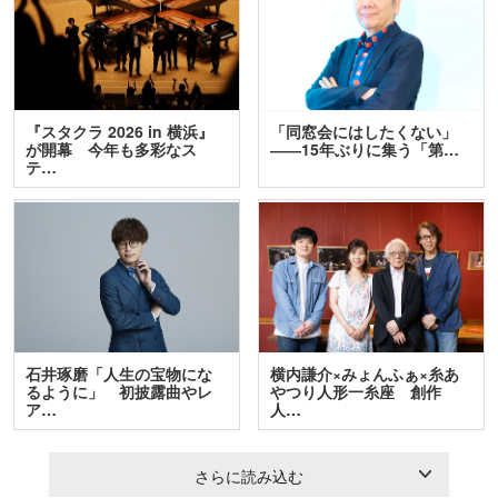
『スタクラ 2026 in 横浜』
「同窓会にはしたくない」
が開幕 今年も多彩なス
――15年ぶりに集う「第…
テ…
石井琢磨「人生の宝物にな
横内謙介×みょんふぁ×糸あ
るように」 初披露曲やレ
やつり人形一糸座 創作
ア…
人…
さらに読み込む