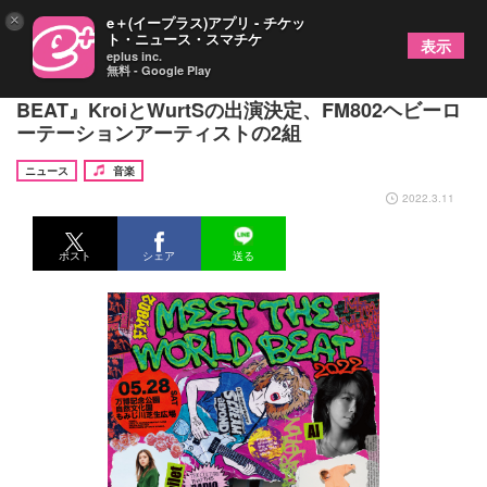
×
e＋(イープラス)アプリ - チケッ
ト・ニュース・スマチケ
表示
eplus inc.
無料 - Google Play
野外音楽フリーコンサート『MEET THE WORLD
BEAT』KroiとWurtSの出演決定、FM802ヘビーロ
ーテーションアーティストの2組
ニュース
音楽
2022.3.11
ポスト
シェア
送る