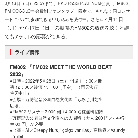
3月13日（日）23:59まで、RADIPASS PLATINUM会員（FM802、
FM COCOLO年会費制ファンクラブ）限定で、もれなく同コンサ
らに4月11日
ートにペアで参加できる申し込みを受付中。さ
（月）から17日（日）の期間のFM802の放送を聴くと誰
でも
の応募ができる。
ライブ情報
FM802 『FM802 MEET THE WORLD BEAT
2022』
●日時＝2022年5月28日（土） 開場 11：00／開
演 12：30／終演 19：00（予定） （雨天決行・
荒天中止）
●会場＝万博記念公園自然文化園「もみじ川芝生
広場」
●FM802 リスナー7,000 組 14,000 名様無料招待
※万博記念公園自然文化園への入園料（大人 260 円／小中学
生 80 円）が必要
●出演＝AI／Creepy Nuts／go!go!vanillas／高橋優／Vaundy
／milet