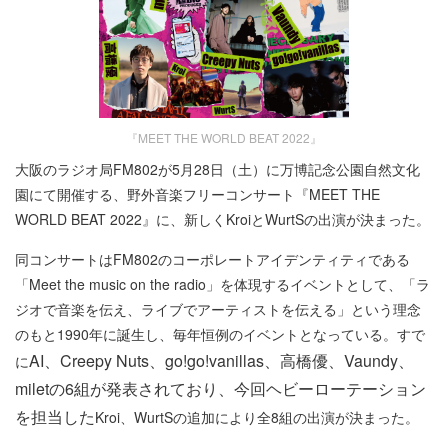
『MEET THE WORLD BEAT 2022』
大阪のラジオ局FM802が5月28日（土）に万博記念公園自然文化
園にて開催する、野外音楽フリーコンサート『MEET THE
WORLD BEAT 2022』に、新しくKroiとWurtSの出演が決まった。
同コンサートはFM802のコーポレートアイデンティティである
「Meet the music on the radio」を体現するイベントとして、「ラ
ジオで音楽を伝え、ライブでアーティストを伝える」という理念
のもと1990年に誕生し、毎年恒例のイベントとなっている。すで
AI、Creepy Nuts、go!go!vanillas、高橋優、Vaundy、
に
miletの6組が発表されており、今回ヘビーローテーション
を担当した
Kroi、WurtSの追加により全8組の出演が決まった。