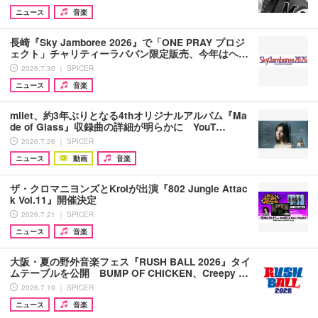
ニュース
音楽
長崎『Sky Jamboree 2026』で「ONE PRAY プロジ
ェクト」チャリティーラババン限定販売、今年はヘ…
2026.7.30 ｜ SPICER
ニュース
音楽
milet、約3年ぶりとなる4thオリジナルアルバム『Ma
de of Glass』収録曲の詳細が明らかに YouT…
2026.7.26 ｜ SPICER
ニュース
動画
音楽
ザ・クロマニヨンズとKroiが出演『802 Jungle Attac
k Vol.11』開催決定
2026.7.21 ｜ SPICER
ニュース
音楽
大阪・夏の野外音楽フェス『RUSH BALL 2026』タイ
ムテーブルを公開 BUMP OF CHICKEN、Creepy …
2026.7.19 ｜ SPICER
ニュース
音楽