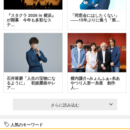
『スタクラ 2026 in 横浜』
「同窓会にはしたくない」
が開幕 今年も多彩なス
――15年ぶりに集う「第…
テ…
石井琢磨「人生の宝物にな
横内謙介×みょんふぁ×糸あ
るように」 初披露曲やレ
やつり人形一糸座 創作
ア…
人…
さらに読み込む
人気のキーワード