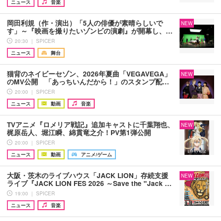
ニュース
音楽
岡田利規（作・演出）「5人の俳優が素晴らしいで
NEW
す」～『映画を撮りたいゾンビの演劇』が開幕し、…
20:30 ｜ SPICER
ニュース
舞台
猫背のネイビーセゾン、2026年夏曲「VEGAVEGA」
NEW
のMV公開 「あっちいんだから！」のスタンプ配…
20:00 ｜ SPICER
ニュース
動画
音楽
TVアニメ『ロメリア戦記』追加キャストに千葉翔也、
NEW
梶原岳人、堀江瞬、綿貫竜之介！PV第1弾公開
20:00 ｜ SPICER
ニュース
動画
アニメ/ゲーム
大阪・茨木のライブハウス「JACK LION」存続支援
NEW
ライブ『JACK LION FES 2026 ～Save the "Jack …
19:00 ｜ SPICER
ニュース
音楽