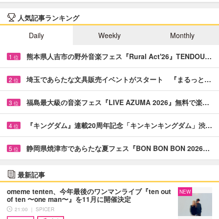
人気記事ランキング
Daily
Weekly
Monthly
熊本県人吉市の野外音楽フェス『Rural Act'26』TENDOU…
1
位
埼玉であらたな文具販売イベントがスタート 『まるっと…
2
位
福島最大級の音楽フェス『LIVE AZUMA 2026』無料で楽…
3
位
『キングダム』連載20周年記念「キンキンキングダム」渋…
4
位
静岡県焼津市であらたな夏フェス『BON BON BON 2026…
5
位
最新記事
omeme tenten、今年最後のワンマンライブ『ten out
NEW
of ten 〜one man〜』を11月に開催決定
21:00 ｜ SPICER