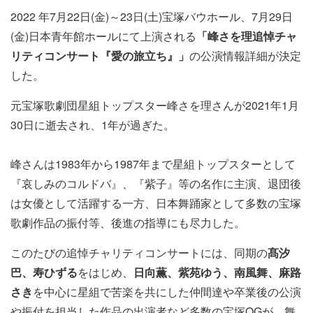
2022 年7月22日(金)～23日(土)宝塚バウホール、7月29日
(金)日本青年館ホールにて上演される
「峰さを理追悼チャ
リティコンサート『愛の旅立ち』」
の公演情報詳細が決定
した。
元宝塚歌劇団星組トップスター峰さを理さんが2021年1月
30日に逝去され、1年が過ぎた。
峰さんは1983年から1987年まで星組トップスターとして
『哀しみのコルドバ』、『紫子』等の名作に主演、退団後
は女優として活躍する一方、日本舞踊家として多数の宝塚
歌劇作品の振付等、後進の指導にも尽力した。
このたびの追悼チャリティコンサートには、同期の
髙汐
巴、寿ひずる
をはじめ、
日向薫、紫苑ゆう、南風舞、麻路
さき
を中心に星組で苦楽を共にした仲間達や卒業後の公演
や振付を担当した作品の出演者など多数の宝塚OGが、舞