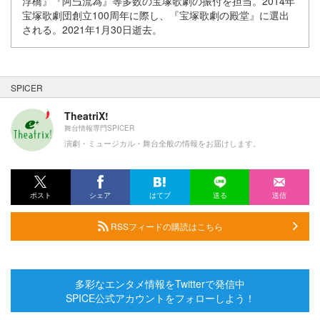
浮橋』『阿弖流為』等多数の宝塚歌劇の振付を担当。2014年
宝塚歌劇団創立100周年に際し、『宝塚歌劇の殿堂』に選出
される。2021年1月30日逝去。
SPICER
TheatriX!
舞台情報専門SPICER
演劇・ミュージカル・舞台全般の情報をお届けします。
ポスト
シェア
はてブ
送る
送信
RSSフィードの購読はこちら
多彩なエンタメ情報をTwitterで発信中
SPICE公式アカウントをフォローしよう！