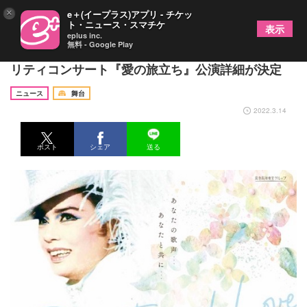
×
e＋(イープラス)アプリ - チケッ
ト・ニュース・スマチケ
表示
eplus inc.
無料 - Google Play
元宝塚歌劇団星組トップスター、峰さを理追悼チャ
リティコンサート『愛の旅立ち』公演詳細が決定
ニュース
舞台
2022.3.14
ポスト
シェア
送る