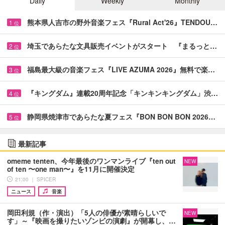
Daily
Weekly
Monthly
熊本県人吉市の野外音楽フェス『Rural Act'26』TENDOU…
1
位
埼玉であらたな文具販売イベントがスタート 『まるっと…
2
位
福島最大級の音楽フェス『LIVE AZUMA 2026』無料で楽…
3
位
『キングダム』連載20周年記念「キンキンキングダム」渋…
4
位
静岡県焼津市であらたな夏フェス『BON BON BON 2026…
5
位
最新記事
omeme tenten、今年最後のワンマンライブ『ten out
NEW
of ten 〜one man〜』を11月に開催決定
21:00 ｜ SPICER
ニュース
音楽
岡田利規（作・演出）「5人の俳優が素晴らしいで
NEW
す」～『映画を撮りたいゾンビの演劇』が開幕し、…