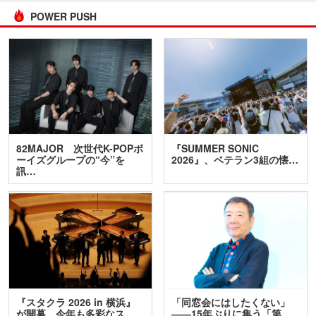
POWER PUSH
82MAJOR 次世代K-POPボ
『SUMMER SONIC
ーイズグループの“今”を
2026』、ベテラン3組の懐…
訊…
『スタクラ 2026 in 横浜』
「同窓会にはしたくない」
が開幕 今年も多彩なス
――15年ぶりに集う「第…