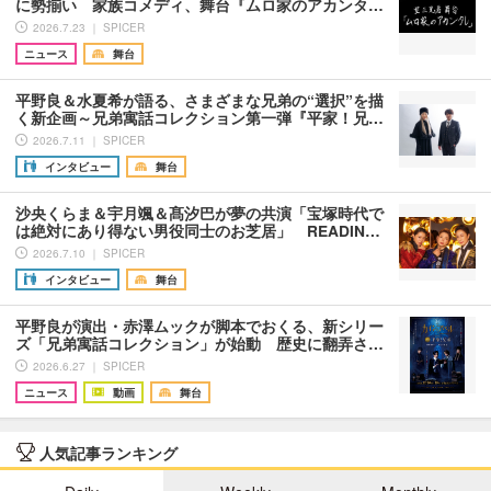
に勢揃い 家族コメディ、舞台『ムロ家のアカンタ…
2026.7.23 ｜ SPICER
ニュース
舞台
平野良＆水夏希が語る、さまざまな兄弟の“選択”を描
く新企画～兄弟寓話コレクション第一弾『平家！兄…
2026.7.11 ｜ SPICER
インタビュー
舞台
沙央くらま＆宇月颯＆髙汐巴が夢の共演「宝塚時代で
は絶対にあり得ない男役同士のお芝居」 READIN…
2026.7.10 ｜ SPICER
インタビュー
舞台
平野良が演出・赤澤ムックが脚本でおくる、新シリー
ズ「兄弟寓話コレクション」が始動 歴史に翻弄さ…
2026.6.27 ｜ SPICER
ニュース
動画
舞台
人気記事ランキング