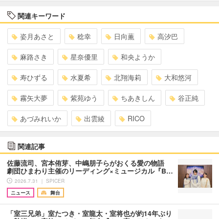
関連キーワード
姿月あさと
稔幸
日向薫
高汐巴
麻路さき
星奈優里
和央ようか
寿ひずる
水夏希
北翔海莉
大和悠河
霧矢大夢
紫苑ゆう
ちあきしん
谷正純
あづみれいか
出雲綾
RICO
関連記事
佐藤流司、宮本侑芽、中嶋朋子らがおくる愛の物語
劇団ひまわり主催のリーディング×ミュージカル『B…
2026.7.31 ｜ SPICER
ニュース
舞台
「室三兄弟」室たつき・室龍太・室将也が約14年ぶり