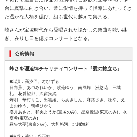
台に真摯に向き合い、常に愛情を持って指導にあたってき
た温かな人柄を偲び、組も世代も越えて集まる。
峰さんが宝塚時代から愛唱された懐かしの楽曲を歌い継
ぎ、在りし日を偲ぶコンサートとなる。
公演情報
峰さを理追悼チャリティコンサート『愛の旅立ち』
■出演：髙汐巴、寿ひずる
日向薫、あづみれいか、紫苑ゆう、南風舞、洲悠花、三城
礼、花愛望都、久留実純
燁明
、華村りこ、出雲綾、ちあきしん、麻路さき、稔幸、え
まおゆう、朝峰ひかり
姿月あさと、和央ようか(宝塚のみ)、星奈優里(東京のみ)、水
夏希(宝塚のみ)
霧矢大夢(東京のみ)、大和悠河、北翔海莉
■構成・演出：谷正純