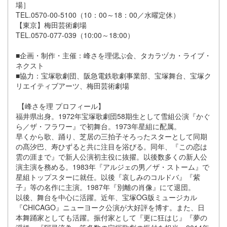
場］
TEL.0570-00-5100（10：00～18：00／水曜定休）
【東京】梅田芸術劇場
TEL.0570-077-039（10:00～18:00）
■企画・制作・主催：峰さを理偲ぶ会、タカラヅカ・ライブ・
ネクスト
■協力：宝塚歌劇団、阪急電鉄歌劇事業部、宝塚舞台、宝塚ク
リエイティブアーツ、梅田芸術劇場
【峰さを理 プロフィール】
福井県出身。1972年宝塚歌劇団58期生として雪組公演『かぐ
ら／ザ・フラワー』で初舞台。1973年星組に配属。
早くから歌、踊り、芝居の三拍子そろったスターとして同期
の髙汐巴、寿ひずると共に注目を浴びる。同年、『この恋は
雲の涯まで』で新人公演初主役に抜擢。以後数多くの新人公
演主演を務める。1983年『アルジェの男／ザ・ストーム』で
星組トップスターに就任。以後『哀しみのコルドバ』『紫
子』等の名作に主演。1987年『別離の肖像』にて退団。
以後、舞台を中心に活躍。近年、宝塚OG版ミュージカル
『CHICAGO』ニューヨーク公演が大好評を博す。また、日
本舞踊家としても活躍。振付家として『更に狂はじ』『夢の