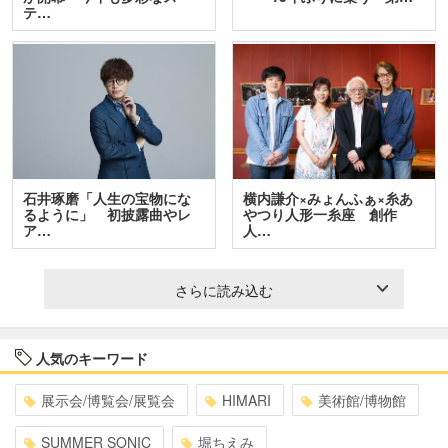
テ…
石井琢磨「人生の宝物にな
横内謙介×みょんふぁ×糸あ
るように」 初披露曲やレ
やつり人形一糸座 創作
ア…
人…
さらに読み込む
人気のキーワード
展示会/博覧会/展覧会
HIMARI
美術館/博物館
SUMMER SONIC
堀ちえみ