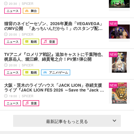
20:30 ｜ SPICER
ニュース
舞台
猫背のネイビーセゾン、2026年夏曲「VEGAVEGA」
NEW
のMV公開 「あっちいんだから！」のスタンプ配…
20:00 ｜ SPICER
ニュース
動画
音楽
TVアニメ『ロメリア戦記』追加キャストに千葉翔也、
NEW
梶原岳人、堀江瞬、綿貫竜之介！PV第1弾公開
20:00 ｜ SPICER
ニュース
動画
アニメ/ゲーム
大阪・茨木のライブハウス「JACK LION」存続支援
NEW
ライブ『JACK LION FES 2026 ～Save the "Jack …
19:00 ｜ SPICER
ニュース
音楽
最新記事をもっと見る