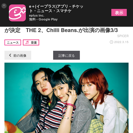
×
e＋(イープラス)アプリ - チケッ
ト・ニュース・スマチケ
表示
eplus inc.
無料 - Google Play
リュックと添い寝ごはん、東阪対バンツアーの開催
が決定 THE 2、Chilli Beans.が出演の画像3/3
SPICER
2022.3.15
ニュース
音楽
前の画像
記事に戻る