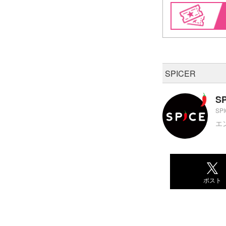
SPICER
S
SP
エ
ポスト