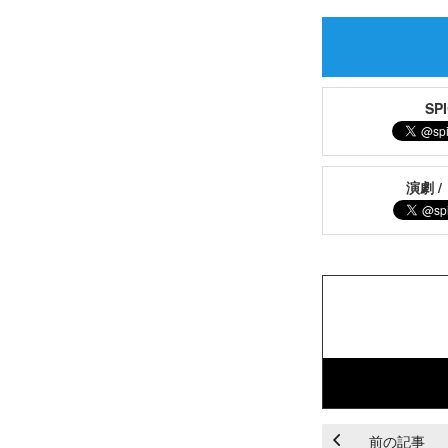
S
演劇 /
前の記事