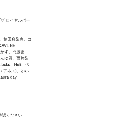
ール/ザ ロイヤルパー
ラワー、植田真梨恵、コ
WL BE
ce、かず、門脇更
ちゃんゆ胃、西片梨
ks、Heli、ベ
ユアネス)、ゆい
ra day
確認ください