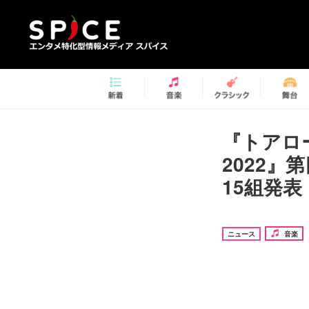
『トアロ
2022』
15組発表
ニュース
音楽