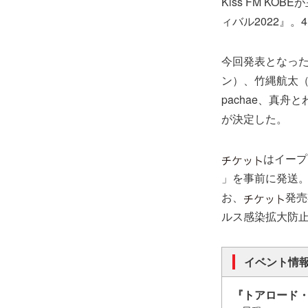
Kiss FM 
ィバル2022』
今回発表となったのは
ン）、竹縄航太（H
pachae、真舟
が決定した。
はイープ
」を事前に発送
お、
発売
ルス感染拡大防
イベント情
『トアロード・