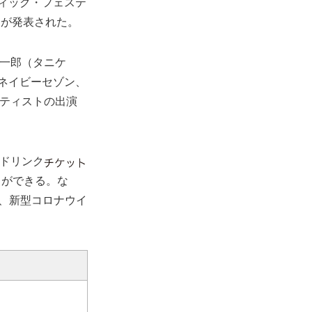
ティック・フェステ
トが発表された。
谷本賢一郎（タニケ
背のネイビーセゾン、
アーティストの出演
ドリンク
とができる。な
は、新型コロナウイ