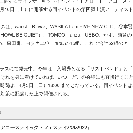
KOBEが主催するライブサーキットイベント『トアロード・アコース
。4月16日（土）に開催する同イベントの第四弾出演アーティス
、wacci、Rihwa、WASILA from FIVE NEW OLD、
OWL BE QUIET）、TOMOO、anzu、UEBO、かず、猫
とわ、森田雛、ヨタカユウ、rara. の15組。これで合計52組の
ラスにて発売中。今年は、入場券となる「リストバンド」と「
。それを身に着けていれば、いつ、どこの会場にも直接行くこ
期間は、4月3日（日）18:00 までとなっている。同イベント
止対策に配慮した上で開催される。
報
アコースティック・フェスティバル2022』