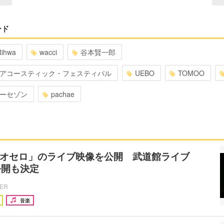
ード
Rihwa
wacci
谷本賢一郎
アコースティック・フェスティバル
UEBO
TOMOO
ーセゾン
pachae
「オセロ」のライブ映像を公開 武道館ライブ
公開も決定
CER
音楽