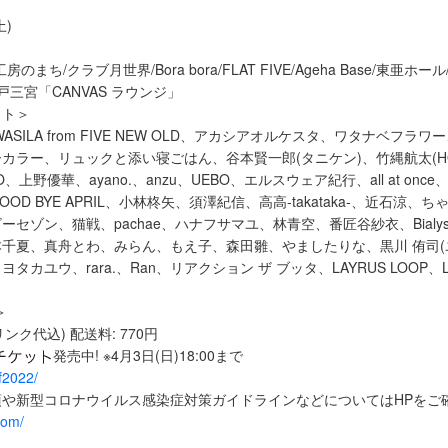
土)
工房のまち/クラブ月世界/Bora bora/FLAT FIVE/Ageha Base/東亜ホ
戸三宮「CANVAS ラウンジ」
スト＞
a、WASILA from FIVE NEW OLD、アカシアオルケスタ、ワタナベフ
カラー、リュックと添い寝ごはん、谷本賢一郎(タニケン)、竹縄航太(HO
OO、上野優華、ayano.、anzu、UEBO、エルスウェア紀行、all at on
OD BYE APRIL、小林柊矢、須澤紀信、高高-takataka-、近石涼、
セゾン、猫戦、pachae、ハナフサマユ、林青空、番匠谷紗衣、Bialystoc
千夏、真舟とわ、みらん、もえ子、森田雛、やましたりな、黒川 侑司(
カユウ、rara.、Ran、リアクション ザ ブッタ、LAYRUS LOOP、Lau
＞
リンク代込) 配送料: 770円
発売中! ※4月3日(日)18:00まで
af2022/
項や新型コロナウイルス感染症対策ガイドラインなどについてはHPをご
com/