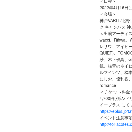
＜日程＞
2022年4月16日(
＜会場＞
神戸VARIT./北野
ク キャンバス 神
＜出演アーティ
wacci、Rihw
レサワ、アイビー
QUIET)、TOM
紗、木下優真、GO
帆、猫背のネイビー
ルマインツ、松本
にしお、優利香、ヨタ
romance
＜
料金
4,700円(税込/ド
イープラス にて
https://eplus.jp/t
イベント注意事
http://tor-acofes.