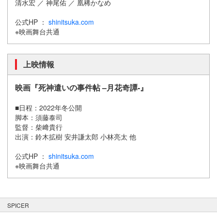
清水宏 ／ 神尾佑 ／ 凰稀かなめ
公式HP ：
shinitsuka.com
※映画舞台共通
上映情報
映画『死神遣いの事件帖 –月花奇譚-』
■日程：2022年冬公開
脚本：須藤泰司
監督：柴﨑貴行
出演：鈴木拡樹 安井謙太郎 小林亮太 他
公式HP ：
shinitsuka.com
※映画舞台共通
SPICER