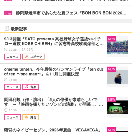
静岡県焼津市であらたな夏フェス『BON BON BON 2026…
5
位
最新記事
9/13開催『SATO presents 高校野球女子選抜vsイチ
NEW
ロー選抜 KOBE CHIBEN』に習志野高校吹奏楽部と…
22:28 ｜ SPICER
ニュース
スポーツ
omeme tenten、今年最後のワンマンライブ『ten out
NEW
of ten 〜one man〜』を11月に開催決定
21:00 ｜ SPICER
ニュース
音楽
岡田利規（作・演出）「5人の俳優が素晴らしいで
NEW
す」～『映画を撮りたいゾンビの演劇』が開幕し、…
20:30 ｜ SPICER
ニュース
舞台
猫背のネイビーセゾン、2026年夏曲「VEGAVEGA」
NEW