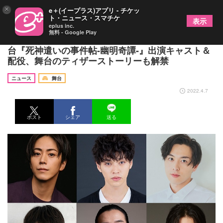
×
e＋(イープラス)アプリ - チケッ
ト・ニュース・スマチケ
表示
eplus inc.
無料 - Google Play
凰稀かなめ、神尾佑、廣瀬智紀らの出演が決定 舞
台『死神遣いの事件帖-幽明奇譚-』出演キャスト＆
配役、舞台のティザーストーリーも解禁
ニュース
舞台
2022.4.7
ポスト
シェア
送る