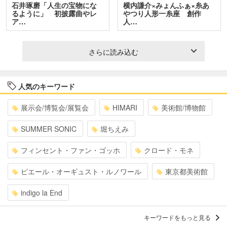
石井琢磨「人生の宝物にな
横内謙介×みょんふぁ×糸あ
るように」 初披露曲やレ
やつり人形一糸座 創作
ア…
人…
さらに読み込む
人気のキーワード
展示会/博覧会/展覧会
HIMARI
美術館/博物館
SUMMER SONIC
堀ちえみ
フィンセント・ファン・ゴッホ
クロード・モネ
ピエール・オーギュスト・ルノワール
東京都美術館
indigo la End
キーワードをもっと見る