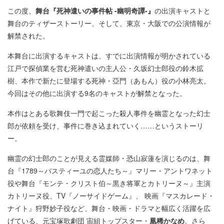
この度、
舞台『死神遣いの事件帖 -幽明奇譚-』
の出演キャストと
舞台のティザーストーリー、そして、東京・大阪での公演情報が
解禁された。
本舞台に出演するキャストは、すでに出演情報が明かされている
江戸で探偵業を営む死神遣いの主人公・久坂幻士郎役の鈴木拡
樹、本作で新たに登場する死神・亞門（あもん）役の小林亮太。
今回はその他に出演する9名のキャストが解禁となった。
本作はとある歌舞伎一門で起こった殺人事件を幽霊となった幻士
郎が依頼を受け、事件に巻き込まれていく……というストーリ
ー。
幽霊の幻士郎のことが見える霊媒師・恐山寂蓮を演じるのは、舞
台『1789～バスティーユの恋人たち～』マリー・アントワネット
役や舞台『モンテ・クリスト伯～黒き将軍とカトリーヌ～』主演
カトリーヌ役、TV『ノーサイドゲーム』、 映画『マスカレード・
ナイト』狩野妙子役など、舞台・映画・ドラマと幅広く活躍を広
げている、元宝塚歌劇団 宙組トップスター・
凰稀かなめ
。さら