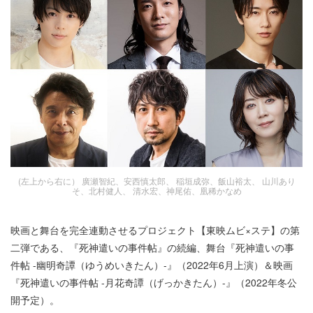
(左上から右に） 廣瀬智紀、安西慎太郎、 稲垣成弥、飯山裕太、 山川あり
そ、北村健人、 清水宏、神尾佑、凰稀かなめ
映画と舞台を完全連動させるプロジェクト【東映ムビ×ステ】の第
二弾である、『死神遣いの事件帖』の続編、舞台『死神遣いの事
件帖 -幽明奇譚（ゆうめいきたん）-』（2022年6月上演）＆映画
『死神遣いの事件帖 -月花奇譚（げっかきたん）-』（2022年冬公
開予定）。