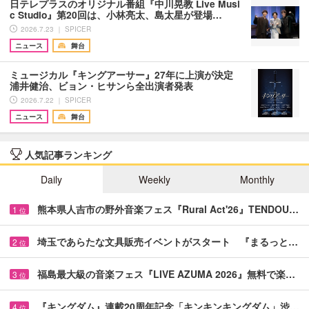
日テレプラスのオリジナル番組『中川晃教 Live Musi
c Studio』第20回は、小林亮太、島太星が登場…
2026.7.23 ｜ SPICER
ニュース
舞台
ミュージカル『キングアーサー』27年に上演が決定
浦井健治、ビョン・ヒサンら全出演者発表
2026.7.22 ｜ SPICER
ニュース
舞台
人気記事ランキング
Daily
Weekly
Monthly
熊本県人吉市の野外音楽フェス『Rural Act'26』TENDOU…
1
位
埼玉であらたな文具販売イベントがスタート 『まるっと…
2
位
福島最大級の音楽フェス『LIVE AZUMA 2026』無料で楽…
3
位
『キングダム』連載20周年記念「キンキンキングダム」渋…
4
位