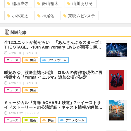
稲垣成弥
飯山裕太
山川ありそ
小林亮太
神尾佑
東映ムビ×ステ
関連記事
全12ユニットが勢ぞろい 『あんさんぶるスターズ！
THE STAGE』-10th Anniversary LIVE-が開幕し舞…
2026.8.3 ｜ SPICER
ニュース
舞台
アニメ/ゲーム
咲妃みゆ、渡邊圭祐ら出演 ロルカの傑作を現代に再
構築する『Yerma イェルマ』追加公演が決定
2026.8.1 ｜ SPICER
ニュース
舞台
ミュージカル『青春-AOHARU-鉄道』7～イーストサ
イドストーリー～の公演詳細・キャスト情報が解禁…
2026.7.27 ｜ SPICER
ニュース
動画
舞台
アニメ/ゲーム