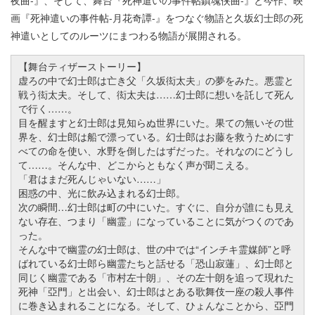
夜曲-』、そして、舞台『死神遣いの事件帖鎮魂侠曲-』と今作、映
画『死神遣いの事件帖-月花奇譚-』をつなぐ物語と久坂幻士郎の死
神遣いとしてのルーツにまつわる物語が展開される。
【舞台ティザーストーリー】
虚ろの中で幻士郎は亡き父「久坂衒太夫」の夢をみた。悪霊と
戦う衒太夫。そして、衒太夫は……幻士郎に想いを託して死ん
で行く
……
。
目を醒ますと幻士郎は見知らぬ世界にいた。果ての無いその世
界を、幻士郎は船で漂っている。幻士郎はお藤を救うためにす
べての命を使い、水野を倒したはずだった。それなのにどうし
て
……
。そんな中、どこからともなく声が聞こえる。
「君はまだ死んじゃいない
……
」
困惑の中、光に飲み込まれる幻士郎。
次の瞬間…幻士郎は町の中にいた。すぐに、自分が誰にも見え
ない存在、つまり「幽霊」になっていることに気がつくのであ
った。
そんな中で幽霊の幻士郎は、世の中では“インチキ霊媒師”と呼
ばれている幻士郎ら幽霊たちと話せる「恐山寂蓮」、幻士郎と
同じく幽霊である「市村左十朗」、その左十朗を追って現れた
死神「亞門」と出会い、幻士郎はとある歌舞伎一座の殺人事件
に巻き込まれることになる。そして、ひょんなことから、亞門