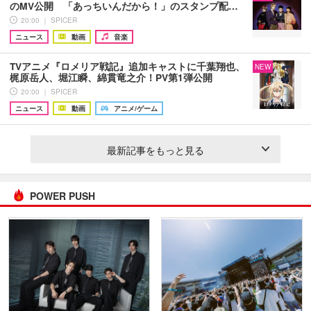
のMV公開 「あっちいんだから！」のスタンプ配…
20:00 ｜ SPICER
ニュース
動画
音楽
TVアニメ『ロメリア戦記』追加キャストに千葉翔也、
NEW
梶原岳人、堀江瞬、綿貫竜之介！PV第1弾公開
20:00 ｜ SPICER
ニュース
動画
アニメ/ゲーム
最新記事をもっと見る
POWER PUSH