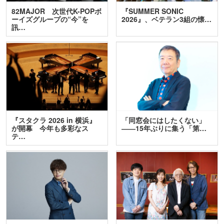
82MAJOR 次世代K-POPボ
『SUMMER SONIC
ーイズグループの“今”を
2026』、ベテラン3組の懐…
訊…
『スタクラ 2026 in 横浜』
「同窓会にはしたくない」
が開幕 今年も多彩なス
――15年ぶりに集う「第…
テ…