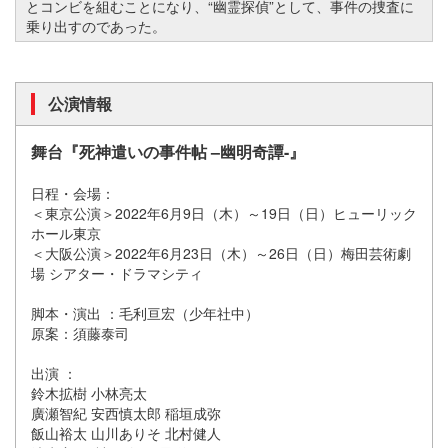
とコンビを組むことになり、“幽霊探偵”として、事件の捜査に
乗り出すのであった。
公演情報
舞台『死神遣いの事件帖 –幽明奇譚-』
日程・会場：
＜東京公演＞2022年6月9日（木）～19日（日）ヒューリック
ホール東京
＜大阪公演＞2022年6月23日（木）～26日（日）梅田芸術劇
場 シアター・ドラマシティ
脚本・演出 ：毛利亘宏（少年社中）
原案：須藤泰司
出演 ：
鈴木拡樹 小林亮太
廣瀬智紀 安西慎太郎 稲垣成弥
飯山裕太 山川ありそ 北村健人