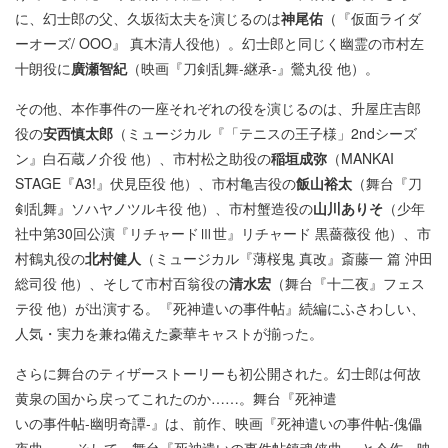
に、幻士郎の父、久坂衒太夫を演じるのは
神尾佑
（『仮面ライダ
ーオーズ/ OOO』 真木清人役他）。幻士郎と同じく幽霊の市村左
十朗役に
廣瀬智紀
（映画『刀剣乱舞-継承-』鶯丸役 他）。
その他、本作事件の一座それぞれの役を演じるのは、升屋庄吉郎
役の
安西慎太郎
（ミュージカル『「テニスの王子様」2ndシーズ
ン』白石蔵ノ介役 他）、市村松之助役の
稲垣成弥
（MANKAI
STAGE『A3!』伏見臣役 他）、市村亀吉役の
飯山裕太
（舞台『刀
剣乱舞』ソハヤノツルキ役 他）、市村蟹造役の
山川ありそ
（少年
社中第30回公演『リチャードⅢ世』リチャード 黒薔薇役 他）、市
村鶴丸役の
北村健人
（ミュージカル『薄桜鬼 真改』斎藤一 篇 沖田
総司役 他）、そして市村百翁役の
清水宏
（舞台『十二夜』フェス
テ役 他）が出演する。『死神遣いの事件帖』続編にふさわしい、
人気・実力を兼ね備えた豪華キャストが揃った。
さらに舞台のティザーストーリーも初公開された。幻士郎は何故
黄泉の国から戻ってこれたのか……。舞台『死神遣
いの事件帖-幽明奇譚-』は、前作、映画『死神遣いの事件帖-傀儡