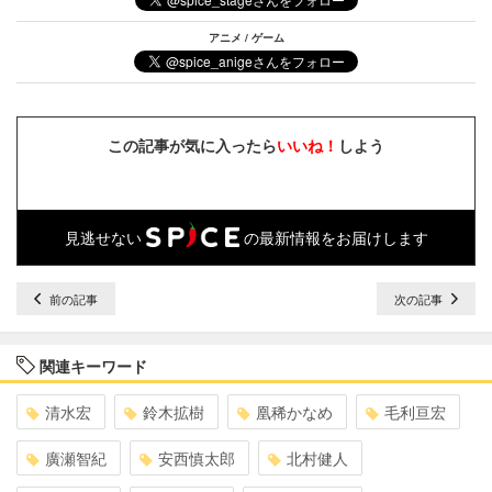
アニメ / ゲーム
この記事が気に入ったら
いいね！
しよう
見逃せない
の最新情報をお届けします
前の記事
次の記事
関連キーワード
清水宏
鈴木拡樹
凰稀かなめ
毛利亘宏
廣瀬智紀
安西慎太郎
北村健人