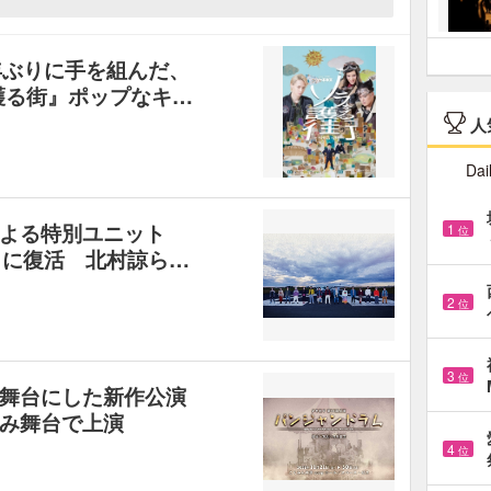
年ぶりに手を組んだ、
を護る街』ポップなキ…
人
Dai
よる特別ユニット
1
位
りに復活 北村諒ら…
2
位
3
位
舞台にした新作公演
み舞台で上演
4
位