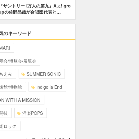
『サントリー1万人の第九』Aぇ! gro
upの佐野晶哉が合唱団代表と…
気のキーワード
MARI
示会/博覧会/展覧会
ちえみ
SUMMER SONIC
術館/博物館
indigo la End
N WITH A MISSION
闘技
洋楽POPS
楽ロック