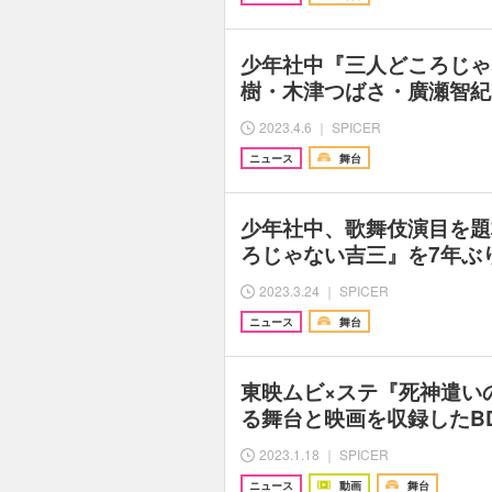
少年社中『三人どころじゃ
樹・木津つばさ・廣瀬智紀
2023.4.6 ｜ SPICER
ニュース
舞台
少年社中、歌舞伎演目を題
ろじゃない吉三』を7年
2023.3.24 ｜ SPICER
ニュース
舞台
東映ムビ×ステ『死神遣い
る舞台と映画を収録したB
2023.1.18 ｜ SPICER
ニュース
動画
舞台