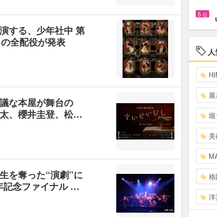
5
位
演する、少年社中 第
』の全配役が発表
人
HI
展
議な本屋が舞台の
太、櫻井圭登、松…
堀
美
MA
生を奪った“演劇”に
格
年記念ファイナル …
洋