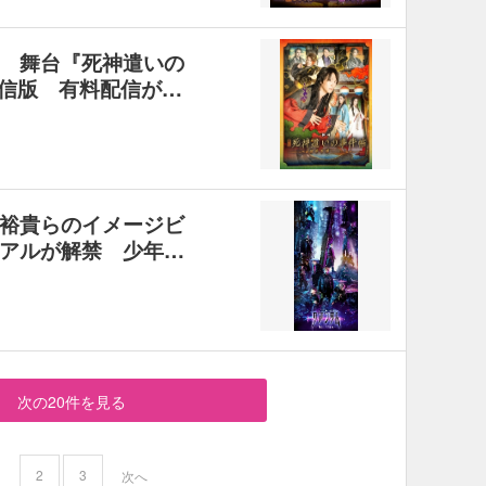
 舞台『死神遣いの
配信版 有料配信が…
裕貴らのイメージビ
アルが解禁 少年…
次の20件を見る
2
3
1
次へ