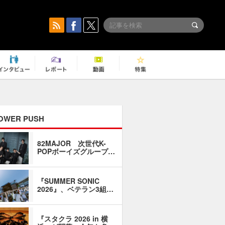
OWER PUSH
82MAJOR 次世代K-
「同窓会に
POPボーイズグループ…
い」――1
『SUMMER SONIC
石井琢磨「
2026』、ベテラン3組…
なるように
『スタクラ 2026 in 横
横内謙介×