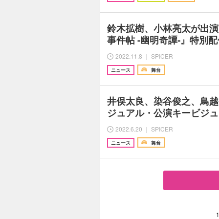
鈴木拡樹、小林亮太が出演
事件帖 -幽明奇譚-』特別
2022.11.8 ｜ SPICER
ニュース
舞台
井俣太良、染谷俊之、鳥越
ジュアル・公演キービジュ
2022.6.20 ｜ SPICER
ニュース
舞台