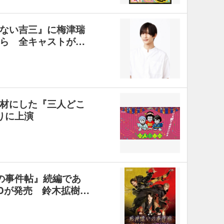
ない吉三』に梅津瑞
ら 全キャストが…
材にした『三人どこ
ぶりに上演
の事件帖』続編であ
Dが発売 鈴木拡樹…