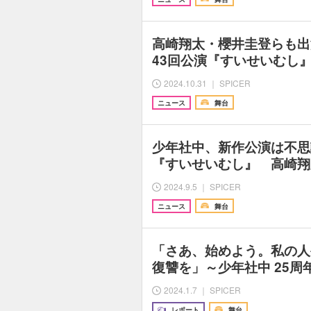
高崎翔太・櫻井圭登らも出
43回公演『すいせいむし
2024.10.31 ｜ SPICER
ニュース
舞台
少年社中、新作公演は不思
『すいせいむし』 高崎翔
2024.9.5 ｜ SPICER
ニュース
舞台
「さあ、始めよう。私の人
復讐を」～少年社中 25周
2024.1.7 ｜ SPICER
レポート
舞台