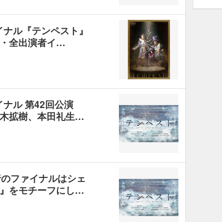
ァイナル『テンペスト』
・全出演者イ…
イナル 第42回公演
木拡樹、本田礼生…
行のファイナルはシェ
』をモチーフにし…