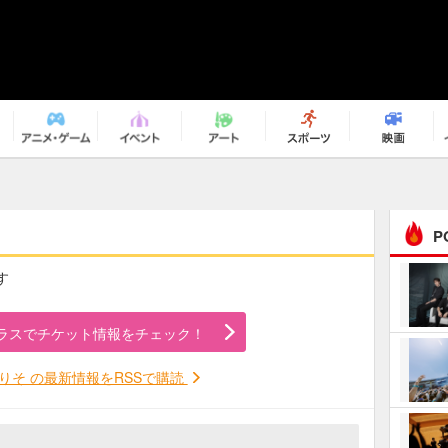
P
す
まるで原作の世界から飛
び出してきたよう！ 圧…
ラスでチケット情報をチェック！
ｅｐｌｕｓ ｗｅｅｋｅ
ｎｄ ｃｌｕｂ
りそ の最新情報をRSSで購読
ＲｅｏＮａ“ピルグリム”