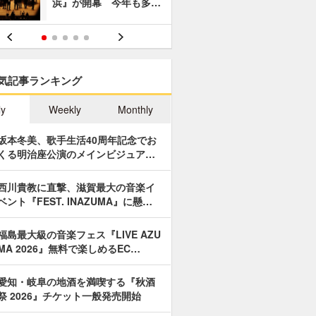
浜』が開幕 今年も多…
あやつり人
気記事ランキング
ly
Weekly
Monthly
坂本冬美、歌手生活40周年記念でお
くる明治座公演のメインビジュア…
西川貴教に直撃、滋賀最大の音楽イ
ベント『FEST. INAZUMA』に懸…
福島最大級の音楽フェス『LIVE AZU
MA 2026』無料で楽しめるEC…
愛知・岐阜の地酒を満喫する『秋酒
祭 2026』チケット一般発売開始