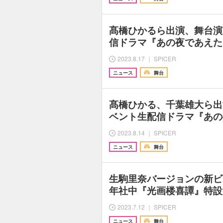
髙橋ひかるら出演、舞台演
信ドラマ『あの夜であえた
2023.8.17 ｜ SPICER
ニュース
舞台
髙橋ひかる、千葉雄大ら出
ベント生配信ドラマ『あの
2023.8.14 ｜ SPICER
ニュース
舞台
生駒里奈バージョンの新ビ
年社中『光画楼喜譚』特設
2023.7.12 ｜ SPICER
ニュース
舞台