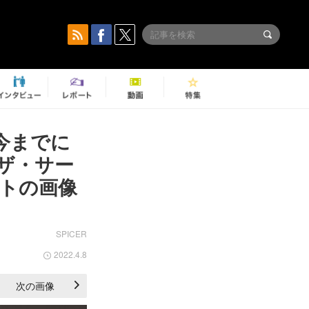
今までに
 ザ・サー
トの画像
SPICER
2022.4.8
次の画像