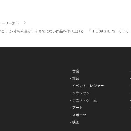
ォーリー木下
べこうじ×小松利昌が、今までにない作品を作り上げる 『THE 39 STEPS ザ
- 音楽
- 舞台
- イベント・レジャー
- クラシック
- アニメ・ゲーム
- アート
- スポーツ
- 映画