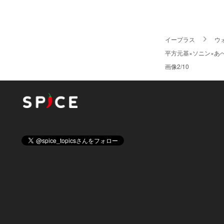
イープラス
ウ
平方元基×ソニン×あ
画像2/10