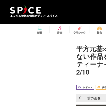
平方元基
ない作品を
ティーナ
2/10
レポート
舞
前の画像