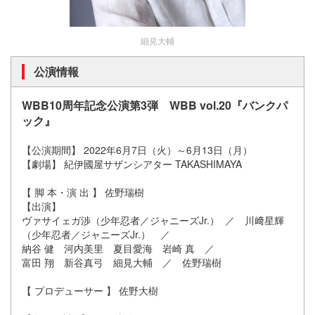
細見大輔
公演情報
WBB10周年記念公演第3弾 WBB vol.20『バンクパ
ック』
【公演期間】 2022年6月7日（火）～6月13日（月）
【劇場】 紀伊國屋サザンシアター TAKASHIMAYA
【 脚 本・演 出 】 佐野瑞樹
【出演】
ヴァサイェガ渉（少年忍者／ジャニーズJr.） ／ 川﨑星輝
（少年忍者／ジャニーズJr.） ／
納谷 健 河内美里 夏目愛海 岩崎 真 ／
富田 翔 新谷真弓 細見大輔 ／ 佐野瑞樹
【 プロデューサー 】 佐野大樹