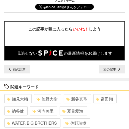
アニメ / ゲーム
この記事が気に入ったら
いいね！
しよう
見逃せない
の最新情報をお届けします
前の記事
次の記事
関連キーワード
細見大輔
佐野大樹
新谷真弓
富田翔
納谷健
河内美里
夏目愛海
WATER BIG BROTHERS
佐野瑞樹