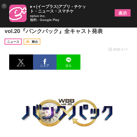
×
e＋(イープラス)アプリ - チケッ
ト・ニュース・スマチケ
表示
eplus inc.
無料 - Google Play
納谷健、河内美里らの追加出演が決定 WBB
vol.20『バンクパック』全キャスト発表
ニュース
舞台
2022.4.11
ポスト
シェア
送る