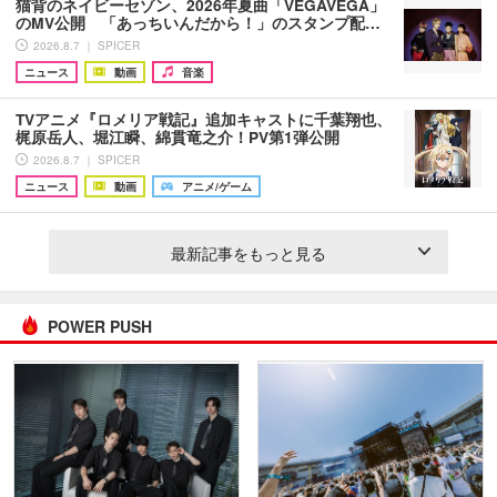
猫背のネイビーセゾン、2026年夏曲「VEGAVEGA」
のMV公開 「あっちいんだから！」のスタンプ配…
2026.8.7 ｜ SPICER
ニュース
動画
音楽
TVアニメ『ロメリア戦記』追加キャストに千葉翔也、
梶原岳人、堀江瞬、綿貫竜之介！PV第1弾公開
2026.8.7 ｜ SPICER
ニュース
動画
アニメ/ゲーム
最新記事をもっと見る
POWER PUSH