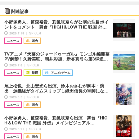
関連記事
小野塚勇人、笹森裕貴、彩風咲奈らが公演の注目ポイ
ントをコメント 舞台『HiGH＆LOW THE 戦国 外…
2026.7.19 ｜ SPICER
ニュース
舞台
TVアニメ『天幕のジャードゥーガル』モンゴル編開幕
PV解禁！久野美咲、朝井彩加、新谷真弓ら第3弾追…
2026.7.8 ｜ SPICER
ニュース
動画
アニメ/ゲーム
尾上松也、北山宏光ら出演、鈴木おさむが脚本・演
出 源義経がタイムスリップし織田信長の軍師にな…
2026.6.5 ｜ SPICER
ニュース
舞台
小野塚勇人、笹森裕貴、彩風咲奈ら出演 舞台『HiG
H＆LOW THE 戦国 外伝』メインビジュアル…
2026.5.21 ｜ SPICER
ニュース
舞台