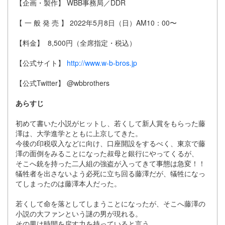
【企画・製作】 WBB事務局／DDR
【 一 般 発 売 】 2022年5月8日（日）AM10：00〜
【料金】 8,500円（全席指定・税込）
【公式サイト】
http://www.w-b-bros.jp
【公式Twitter】 @wbbrothers
あらすじ
初めて書いた小説がヒットし、若くして新人賞をもらった藤
澤は、大学進学とともに上京してきた。
今後の印税収入などに向け、口座開設をするべく、東京で藤
澤の面倒をみることになった叔母と銀行にやってくるが、
そこへ銃を持った二人組の強盗が入ってきて事態は急変！！
犠牲者を出さないよう必死に立ち回る藤澤だが、犠牲になっ
てしまったのは藤澤本人だった。
若くして命を落としてしまうことになったが、そこへ藤澤の
小説の大ファンという謎の男が現れる。
その男は時間を戻す力を持っていると言う。