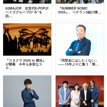
82MAJOR 次世代K-POPボ
『SUMMER SONIC
ーイズグループの“今”を
2026』、ベテラン3組の懐…
訊…
『スタクラ 2026 in 横浜』
「同窓会にはしたくない」
が開幕 今年も多彩なス
――15年ぶりに集う「第…
テ…