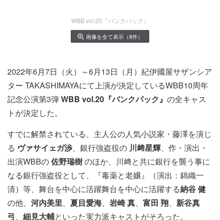
WBB vol.20『バンクパック』
画像を全て表示（8件）
2022年6月7日（火）～6月13日（月）紀伊國屋サザンシア
ター TAKASHIMAYAにて上演が決定しているWBB10周年
記念公演第3弾
WBB vol.20『バンクパック』
の全キャス
トが決定した。
すでに解禁されている、主人公の人気小説家・藤澤を演じ
る
ヴァサイェガ渉
、銀行強盗役の
川﨑星輝
、作・演出・
出演WBBの
佐野瑞樹
のほか、川﨑と共に銀行を襲う事に
なる銀行強盗役として、『毒薬と老嬢』（演出：錦織一
清）等、舞台を中心に活躍舞台を中心に活躍する
納谷 健
の他、
河内美里
、
夏目愛海
、
岩崎 真
、
富田 翔
、
新谷真
弓
、
細見大輔
といった実力派キャストがそろった。