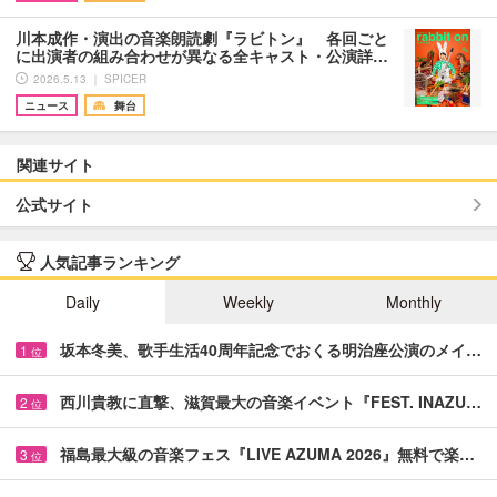
川本成作・演出の音楽朗読劇『ラビトン』 各回ごと
に出演者の組み合わせが異なる全キャスト・公演詳…
2026.5.13 ｜ SPICER
ニュース
舞台
関連サイト
公式サイト
人気記事ランキング
Daily
Weekly
Monthly
坂本冬美、歌手生活40周年記念でおくる明治座公演のメイ…
1
位
西川貴教に直撃、滋賀最大の音楽イベント『FEST. INAZU…
2
位
福島最大級の音楽フェス『LIVE AZUMA 2026』無料で楽…
3
位