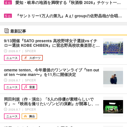
愛知・岐阜の地酒を満喫する『秋酒祭 2026』チケット一…
4
位
『サントリー1万人の第九』Aぇ! groupの佐野晶哉が合唱…
5
位
最新記事
9/13開催『SATO presents 高校野球女子選抜vsイチ
ロー選抜 KOBE CHIBEN』に習志野高校吹奏楽部と…
2026.8.7 ｜ SPICER
ニュース
スポーツ
omeme tenten、今年最後のワンマンライブ『ten out
of ten 〜one man〜』を11月に開催決定
2026.8.7 ｜ SPICER
ニュース
音楽
岡田利規（作・演出）「5人の俳優が素晴らしいで
す」～『映画を撮りたいゾンビの演劇』が開幕し、…
2026.8.7 ｜ SPICER
ニュース
舞台