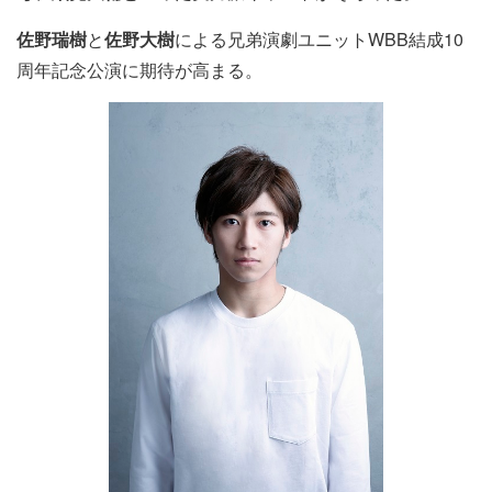
佐野瑞樹
と
佐野大樹
による兄弟演劇ユニットWBB結成10
周年記念公演に期待が高まる。