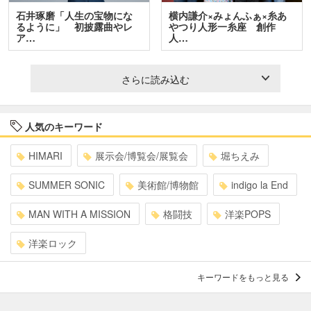
石井琢磨「人生の宝物にな
横内謙介×みょんふぁ×糸あ
るように」 初披露曲やレ
やつり人形一糸座 創作
ア…
人…
さらに読み込む
人気のキーワード
HIMARI
展示会/博覧会/展覧会
堀ちえみ
SUMMER SONIC
美術館/博物館
indigo la End
MAN WITH A MISSION
格闘技
洋楽POPS
洋楽ロック
キーワードをもっと見る