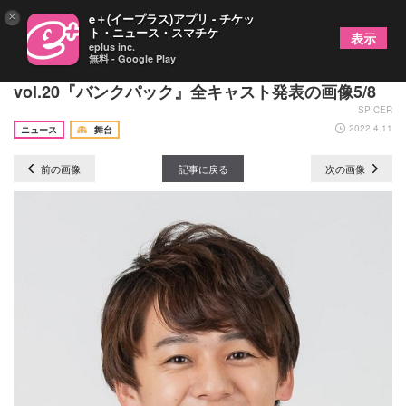
×
e＋(イープラス)アプリ - チケッ
ト・ニュース・スマチケ
表示
eplus inc.
無料 - Google Play
納谷健、河内美里らの追加出演が決定 WBB
vol.20『バンクパック』全キャスト発表の画像5/8
SPICER
2022.4.11
ニュース
舞台
前の画像
記事に戻る
次の画像