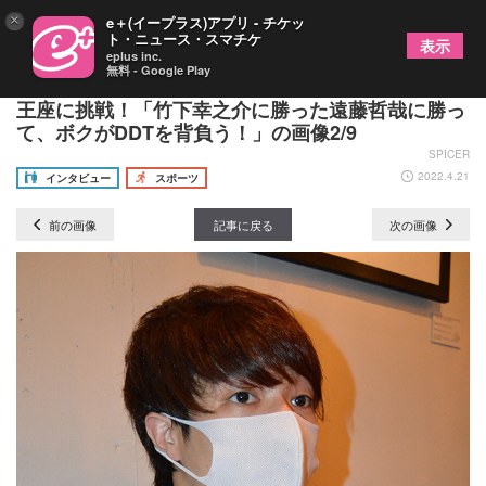
×
e＋(イープラス)アプリ - チケッ
ト・ニュース・スマチケ
表示
eplus inc.
無料 - Google Play
【DDT上野勇希インタビュー】横浜武道館で最高峰
王座に挑戦！「竹下幸之介に勝った遠藤哲哉に勝っ
て、ボクがDDTを背負う！」の画像2/9
SPICER
2022.4.21
インタビュー
スポーツ
前の画像
記事に戻る
次の画像