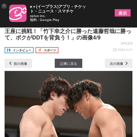
×
e＋(イープラス)アプリ - チケッ
ト・ニュース・スマチケ
表示
eplus inc.
無料 - Google Play
【DDT上野勇希インタビュー】横浜武道館で最高峰
王座に挑戦！「竹下幸之介に勝った遠藤哲哉に勝っ
て、ボクがDDTを背負う！」の画像4/9
SPICER
2022.4.21
インタビュー
スポーツ
前の画像
記事に戻る
次の画像