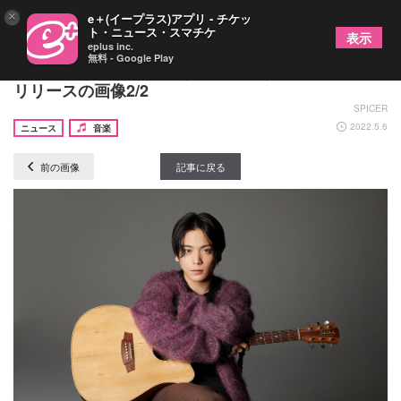
×
e＋(イープラス)アプリ - チケッ
ト・ニュース・スマチケ
表示
eplus inc.
無料 - Google Play
優里、2022年第一弾となる新曲「うぉ」をデジタル
リリースの画像2/2
SPICER
2022.5.6
ニュース
音楽
前の画像
記事に戻る