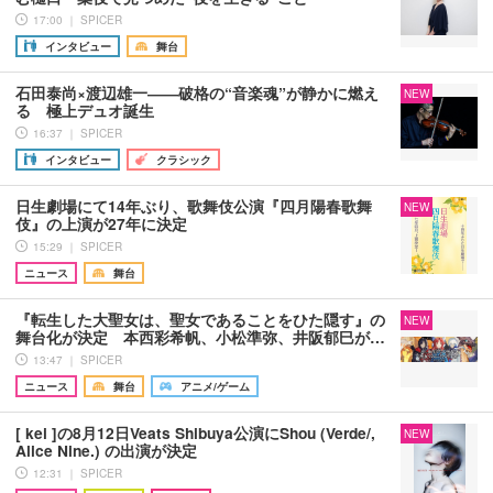
17:00 ｜ SPICER
インタビュー
舞台
石田泰尚×渡辺雄一――破格の“音楽魂”が静かに燃え
NEW
る 極上デュオ誕生
16:37 ｜ SPICER
インタビュー
クラシック
日生劇場にて14年ぶり、歌舞伎公演『四月陽春歌舞
NEW
伎』の上演が27年に決定
15:29 ｜ SPICER
ニュース
舞台
『転生した大聖女は、聖女であることをひた隠す』の
NEW
舞台化が決定 本西彩希帆、小松準弥、井阪郁巳が…
13:47 ｜ SPICER
ニュース
舞台
アニメ/ゲーム
[ kei ]の8月12日Veats Shibuya公演にShou (Verde/,
NEW
Alice Nine.) の出演が決定
12:31 ｜ SPICER