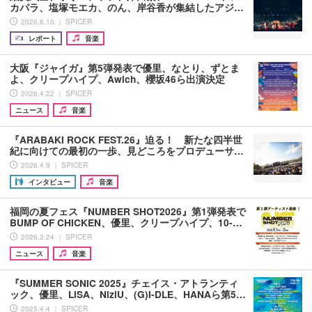
カパラ、塩塚モエカ、のん、岸谷香が集結したアジ…
2026.6.10 ｜ SPICER
レポート
音楽
大阪『ジャイガ』第5弾発表で優里、なとり、ずとま
よ、クリープハイプ、Awich、櫻坂46ら出演決定
2026.4.22 ｜ SPICER
ニュース
音楽
『ARABAKI ROCK FEST.26』迫る！ 新たな四半世
紀に向けての最初の一歩、見どころをプロデューサ…
2026.4.9 ｜ SPICER
インタビュー
音楽
福岡の夏フェス『NUMBER SHOT2026』第1弾発表で
BUMP OF CHICKEN、優里、クリープハイプ、10-…
2026.2.24 ｜ SPICER
ニュース
音楽
『SUMMER SONIC 2025』チェイス・アトランティ
ック、優里、LiSA、NiziU、(G)I-DLE、HANAら第5…
2025.4.4 ｜ SPICER