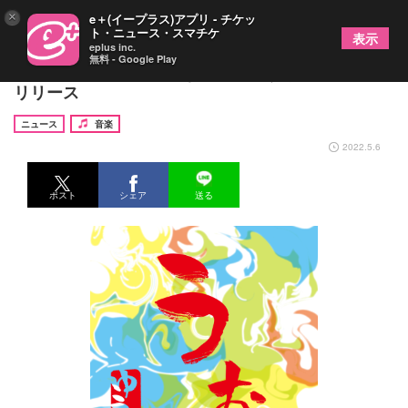
×
e＋(イープラス)アプリ - チケッ
ト・ニュース・スマチケ
表示
eplus inc.
無料 - Google Play
優里、2022年第一弾となる新曲「うぉ」をデジタル
リリース
ニュース
音楽
2022.5.6
ポスト
シェア
送る