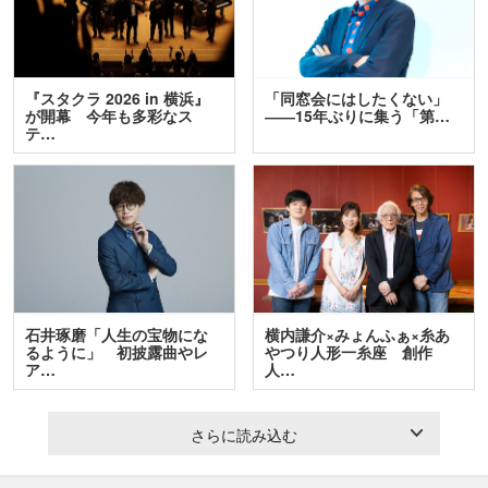
『スタクラ 2026 in 横浜』
「同窓会にはしたくない」
が開幕 今年も多彩なス
――15年ぶりに集う「第…
テ…
石井琢磨「人生の宝物にな
横内謙介×みょんふぁ×糸あ
るように」 初披露曲やレ
やつり人形一糸座 創作
ア…
人…
さらに読み込む