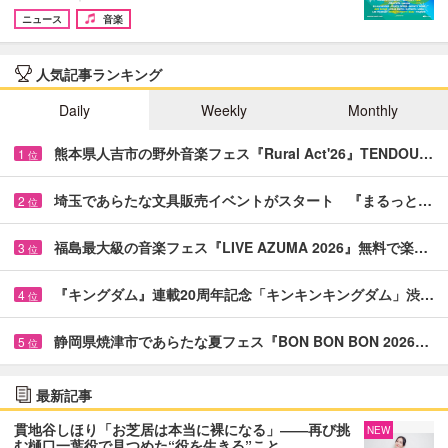
ニュース
音楽
人気記事ランキング
Daily
Weekly
Monthly
熊本県人吉市の野外音楽フェス『Rural Act'26』TENDOU…
1
位
埼玉であらたな文具販売イベントがスタート 『まるっと…
2
位
福島最大級の音楽フェス『LIVE AZUMA 2026』無料で楽…
3
位
『キングダム』連載20周年記念「キンキンキングダム」渋…
4
位
静岡県焼津市であらたな夏フェス『BON BON BON 2026…
5
位
最新記事
貫地谷しほり「お芝居は本当に裸になる」――再び挑
NEW
む樋口一葉役で見つめた“役を生きる”こと