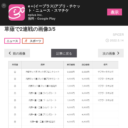
×
e＋(イープラス)アプリ - チケッ
ト・ニュース・スマチケ
表示
eplus inc.
無料 - Google Play
BIG BOSSが静岡見参！ 7/13～14にファイターズが
草薙で2連戦の画像3/5
SPICER
2022.5.14
ニュース
スポーツ
前の画像
記事に戻る
次の画像