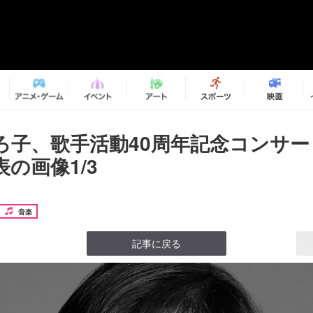
ろ子、歌手活動40周年記念コンサ
の画像1/3
音楽
記事に戻る