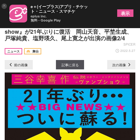
×
e＋(イープラス)アプリ - チケッ
ト・ニュース・スマチケ
表示
eplus inc.
無料 - Google Play
三谷幸喜作の異色のホラー・コメディ『Vamp
show』が21年ぶりに復活 岡山天音、平埜生成、
戸塚純貴、塩野瑛久、尾上寛之が出演の画像2/4
SPICER
2022.5.27
ニュース
舞台
前の画像
記事に戻る
次の画像