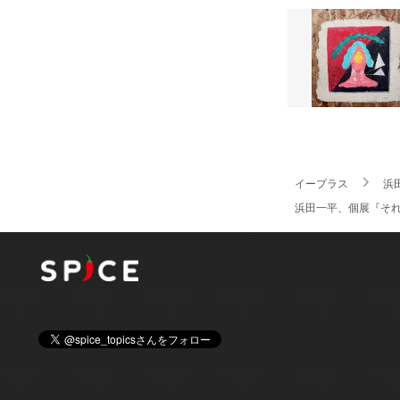
イープラス
浜
浜田一平、個展『そ