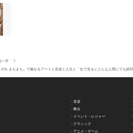
田一平
れぞれ まちまち』で魅せるアートと音楽と人生と「生で見るとどんな人間にでも絶
- 音楽
- 舞台
- イベント・レジャー
- クラシック
- アニメ・ゲーム