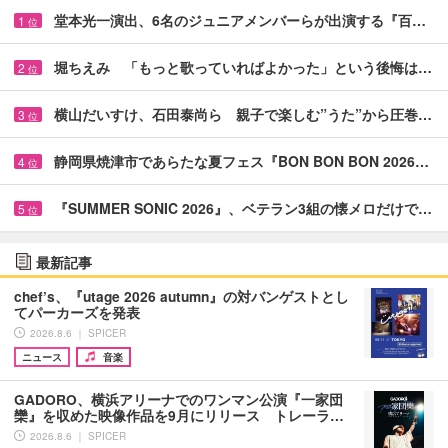
堂本光一演出、6名のジュニアメンバーらが出演する『百…
1
位
堀ちえみ 「もっと歌っていればよかった」という後悔は…
2
位
横山だいすけ、石田泰尚ら 親子で楽しむ”うた”から圧巻…
3
位
静岡県焼津市であらたな夏フェス『BON BON BON 2026…
4
位
『SUMMER SONIC 2026』、ベテラン3組の懐メロだけで…
5
位
最新記事
chef’s、『utage 2026 autumn』の対バンゲストとし
てパーカーズを発表
2026.8.6 ｜ SPICER
ニュース
音楽
GADORO、横浜アリーナでのワンマン公演『一家団
欒』を収めた映像作品を9月にリリース トレーラ…
2026.8.6 ｜ SPICER