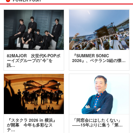
82MAJOR 次世代K-POPボ
『SUMMER SONIC
ーイズグループの“今”を
2026』、ベテラン3組の懐…
訊…
『スタクラ 2026 in 横浜』
「同窓会にはしたくない」
が開幕 今年も多彩なス
――15年ぶりに集う「第…
テ…