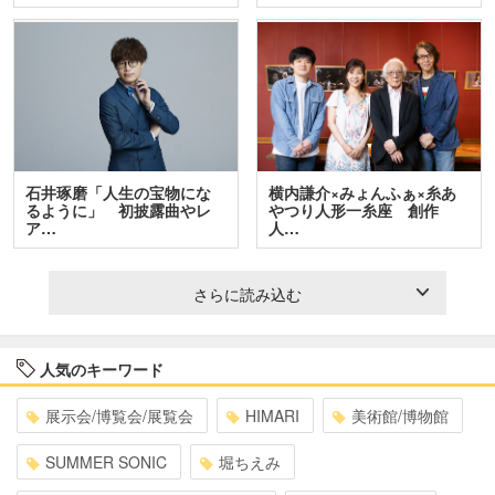
石井琢磨「人生の宝物にな
横内謙介×みょんふぁ×糸あ
るように」 初披露曲やレ
やつり人形一糸座 創作
ア…
人…
さらに読み込む
人気のキーワード
展示会/博覧会/展覧会
HIMARI
美術館/博物館
SUMMER SONIC
堀ちえみ