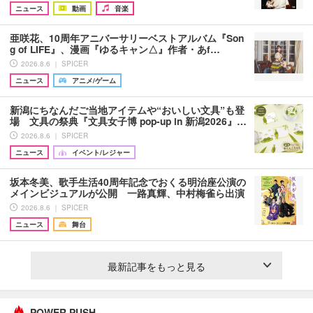
ニュース
動画
音楽
亜咲花、10周年アニバーサリーベストアルバム『Son
g of LIFE』、漫画『ゆるキャン△』作者・あf…
2026.8.6 ｜ SPICER
ニュース
アニメ/ゲーム
新潟にちなんだご当地アイテムや“おいしい文具”も登
場 文具の祭典『文具女子博 pop-up in 新潟2026』…
2026.8.6 ｜ SPICER
ニュース
イベント/レジャー
坂本冬美、歌手生活40周年記念でおくる明治座公演の
メインビジュアルが公開 一路真輝、中村梅雀ら出演
2026.8.6 ｜ SPICER
ニュース
舞台
最新記事をもっと見る
POWER PUSH