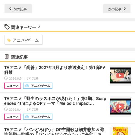
前の記事
次の記事
関連キーワード
アニメ/ゲーム
関連記事
TVアニメ『尚善』2027年4月より放送決定！第1弾PV
解禁
2026.8.5 ｜ SPICER
ニュース
アニメ/ゲーム
TVアニメ『野生のラスボスが現れた！』第2期、Susp
ended 4thによるOPテーマ「Melodic Impact…
2026.8.4 ｜ SPICER
ニュース
アニメ/ゲーム
TVアニメ『パンどろぼう』OP主題歌は朝井彩加＆諏
訪部順一歌唱の「パンどろぼうのうた」に決定！キ…