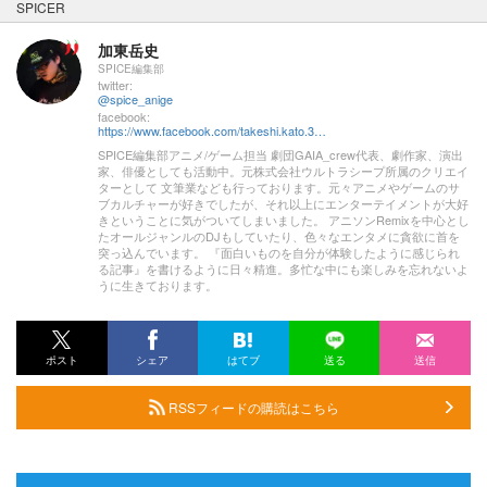
SPICER
加東岳史
SPICE編集部
twitter:
@spice_anige
facebook:
https://www.facebook.com/takeshi.kato.3557
SPICE編集部アニメ/ゲーム担当 劇団GAIA_crew代表、劇作家、演出
家、俳優としても活動中。元株式会社ウルトラシープ所属のクリエイ
ターとして 文筆業なども行っております。元々アニメやゲームのサ
ブカルチャーが好きでしたが、それ以上にエンターテイメントが大好
きということに気がついてしまいました。 アニソンRemixを中心とし
たオールジャンルのDJもしていたり、色々なエンタメに貪欲に首を
突っ込んでいます。 『面白いものを自分が体験したように感じられ
る記事』を書けるように日々精進。多忙な中にも楽しみを忘れないよ
うに生きております。
ポスト
シェア
はてブ
送る
送信
RSSフィードの購読はこちら