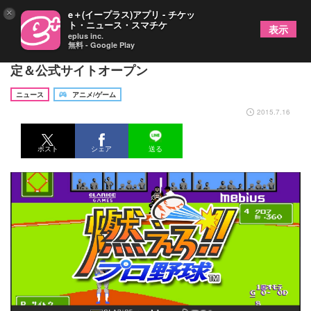
×
e＋(イープラス)アプリ - チケッ
ト・ニュース・スマチケ
表示
eplus inc.
無料 - Google Play
プレイステーション4版『燃えろ!!プロ野球』発売決
定＆公式サイトオープン
ニュース
アニメ/ゲーム
2015.7.16
ポスト
シェア
送る