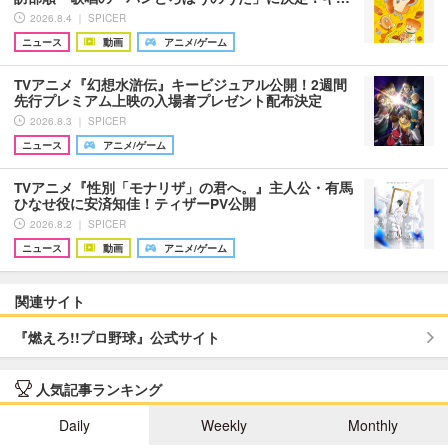
2026.8.4 ｜ SPICER
ニュース
動画
アニメ/ゲーム
TVアニメ『幻想水滸伝』キービジュアル公開！2週間
先行プレミアム上映の入場者プレゼント配布決定
2026.8.3 ｜ SPICER
ニュース
アニメ/ゲーム
TVアニメ『性別「モナリザ」の君へ。』主人公・有馬
ひなせ役に安済知佳！ティザーPV公開
2026.8.2 ｜ SPICER
ニュース
動画
アニメ/ゲーム
関連サイト
『燃えろ!!プロ野球』公式サイト
人気記事ランキング
Daily
Weekly
Monthly