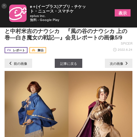
×
e＋(イープラス)アプリ - チケッ
ト・ニュース・スマチケ
表示
eplus inc.
無料 - Google Play
7月歌舞伎座で出会う、尾上菊之助のクシャナ殿下
と中村米吉のナウシカ 『風の谷のナウシカ 上の
巻―白き魔女の戦記―』会見レポートの画像5/9
SPICER
2022.6.24
レポート
舞台
前の画像
記事に戻る
次の画像