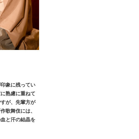
が印象に残ってい
慮に熟慮に重ねて
ですが、先輩方が
新作歌舞伎には、
の血と汗の結晶を