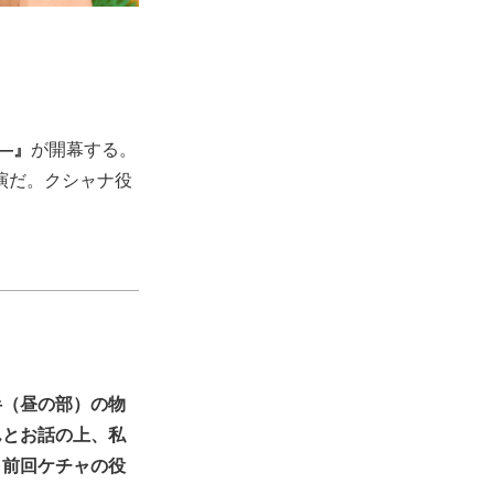
―』
が開幕する。
演だ。クシャナ役
半（昼の部）の物
んとお話の上、私
、前回ケチャの役