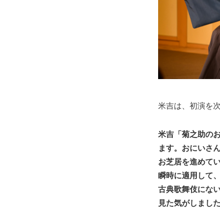
米吉は、初演を
米吉「菊之助の
ます。おにいさ
お芝居を進めて
瞬時に適用して
古典歌舞伎にな
見た気がしまし