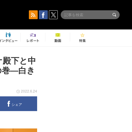
ナ殿下と中
の巻―白き
2022.6.24
シェア