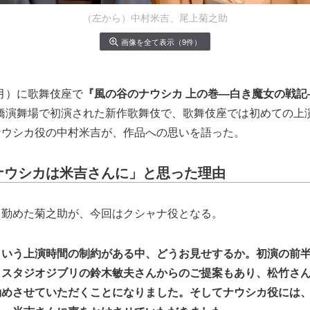
（左から）中村米吉、尾上菊之助
画像を全て表示（9件）
（月）に歌舞伎座で
『風の谷のナウシカ 上の巻―白き魔女の戦記
に新橋演舞場で初演された新作歌舞伎で、歌舞伎座では初めての上
ナウシカ役の中村米吉が、作品への思いを語った。
ナウシカは米吉さんに」と思った理由
を勤めた菊之助が、今回はクシャナ役となる。
という上演時間の制約がある中、どうお見せするか。初演の前
。スタジオジブリの鈴木敏夫さんからのご提案もあり、松竹さ
勤めさせていただくことになりました。そしてナウシカ役には