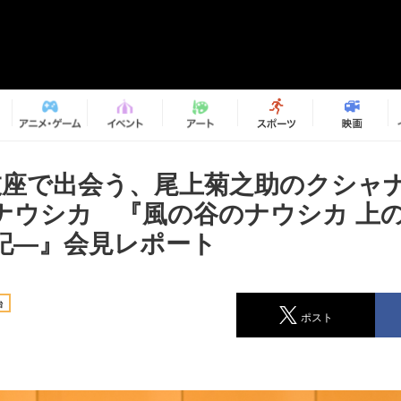
伎座で出会う、尾上菊之助のクシャ
ナウシカ 『風の谷のナウシカ 上
記―』会見レポート
台
ポスト