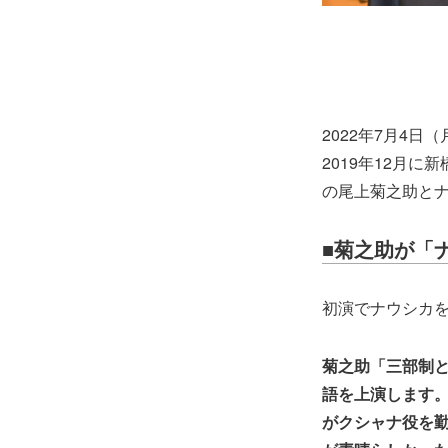
2022年7月4日
2019年12月
の尾上菊之助と
■菊之助が「
初演でナウシカ
菊之助「三部制
語を上演します
がクシャナ役を