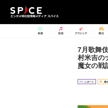
7月歌舞
村米吉の
魔女の戦
レポート
舞