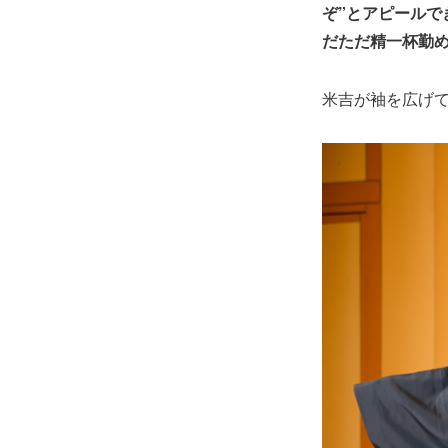
ぞ”とアピールで
だただ精一杯勤
米吉が袖を広げ