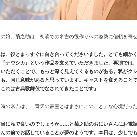
族の娘。菊之助は、初演での米吉の役作りへの姿勢に信頼を寄
んは、役とまっすぐに向き合ってくださいました。とても細か
、『ナウシカ』という作品を支えていただきました。再演では
ていただくことで、もっと深く見えてくるものがある。私がク
にも、同じ意味があると思っています。キャストを変えること
。これは古典歌舞伎でなされてきたことです」
た時の米吉は、「青天の霹靂とはまさにこのこと」な心境だっ
本当に私で良いのでしょうか……と菊之助のおにいさんにお電
さんの前でお話していることが夢のようです。本日は、少しでも