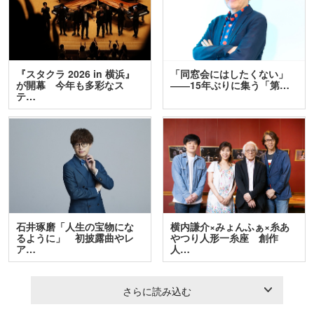
『スタクラ 2026 in 横浜』
「同窓会にはしたくない」
が開幕 今年も多彩なス
――15年ぶりに集う「第…
テ…
石井琢磨「人生の宝物にな
横内謙介×みょんふぁ×糸あ
るように」 初披露曲やレ
やつり人形一糸座 創作
ア…
人…
さらに読み込む