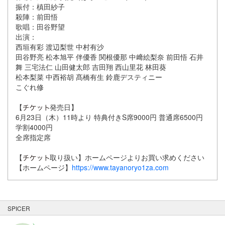
振付：槙田紗子
殺陣：前田悟
歌唱：田谷野望
出演：
西垣有彩 渡辺梨世 中村有沙
田谷野亮 松本旭平 伴優香 関根優那 中﨑絵梨奈 前田悟 石井
舞 三宅法仁 山田健太郎 吉田翔 西山里花 林田葵
松本梨菜 中西裕胡 髙橋有生 鈴鹿デスティニー
こぐれ修
【
発売日】
6月23日（木）11時より 特典付きS席9000円 普通席6500円
学割4000円
全席指定席
【
取り扱い】ホームページよりお買い求めください
【ホームページ】
https://www.tayanoryo1za.com
SPICER