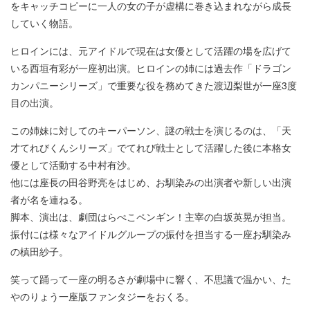
をキャッチコピーに一人の女の子が虚構に巻き込まれながら成長
していく物語。
ヒロインには、元アイドルで現在は女優として活躍の場を広げて
いる西垣有彩が一座初出演。ヒロインの姉には過去作「ドラゴン
カンパニーシリーズ」で重要な役を務めてきた渡辺梨世が一座3度
目の出演。
この姉妹に対してのキーパーソン、謎の戦士を演じるのは、「天
才てれびくんシリーズ」でてれび戦士として活躍した後に本格女
優として活動する中村有沙。
他には座長の田谷野亮をはじめ、お馴染みの出演者や新しい出演
者が名を連ねる。
脚本、演出は、劇団はらぺこペンギン！主宰の白坂英晃が担当。
振付には様々なアイドルグループの振付を担当する一座お馴染み
の槙田紗子。
笑って踊って一座の明るさが劇場中に響く、不思議で温かい、た
やのりょう一座版ファンタジーをおくる。