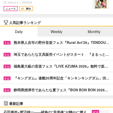
2020.9.4 ｜ SPICER
ニュース
舞台
人気記事ランキング
Daily
Weekly
Monthly
熊本県人吉市の野外音楽フェス『Rural Act'26』TENDOU…
1
位
埼玉であらたな文具販売イベントがスタート 『まるっと…
2
位
福島最大級の音楽フェス『LIVE AZUMA 2026』無料で楽…
3
位
『キングダム』連載20周年記念「キンキンキングダム」渋…
4
位
静岡県焼津市であらたな夏フェス『BON BON BON 2026…
5
位
最新記事
石田泰尚×渡辺雄一――破格の“音楽魂”が静かに燃え
NEW