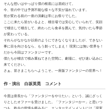
そんな想いはやっぱり僕の根底には居続けて。
今、世の中では予測不能な様々な不安が溢れています。
世が変わる前の一座の演劇は常にお祭りでした。
ここに来たら皆がいるよと、稽古場では安心していられて、笑顔
で稽古して稽古して、終わったら食卓を囲んで、気付いたら季節
が変わっている。
それらがなかなか以前のようにできなくなりましたが、できない
事に目を向けるなら、もう創ってしまえ！ 現実には無い世界を！
だから今回はファンタジーです。
僕たちが稽古で積み重ねてきた空間に、劇場に、ぜひ迷い込みに
来てください。
さぁ、皆さまこちらへようこそ。一座版ファンタジーの世界へ！
作・演出 白坂英晃 コメント
今度は座長から「ファンタジーをやりたい」という、誠にざっく
りとしたオファーを受けました。「ファンタジーかー」と思いつ
つも、昨今の世情を鑑みるに、エンターテインメントには「現実