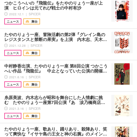
つかこうへいの『飛龍伝』をたやのりょう一座が上
演 ヒロインは元てれび戦士の中村有沙
2022.12.1 ｜ SPICER
ニュース
舞台
たやのりょう一座、冒険活劇の第2弾『グレイン島の
レジスタンスと禁断の果実』を上演 内木志、天木…
2021.12.28 ｜ SPICER
ニュース
舞台
中村静香出演、たやのりょう一座 第8回公演 つかこう
へい作品『飛龍伝』 中止となっていた公演の開催…
2021.6.16 ｜ SPICER
ニュース
舞台
糸原美波、内木志らが昭和を舞台にした人情劇に挑
む たやのりょう一座第7回公演『あゝ涙乃橋商店…
2021.3.16 ｜ SPICER
ニュース
舞台
たやのりょう一座、歌あり、踊りあり、殺陣あり、笑
って爽快な『イサヤ島の王女と神の右腕』のメイン…