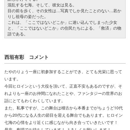
混乱する七海。そして、彼女は見る。
目の前を歩く、その女性は…写真でしか見たことのない…若か
りし祖母の姿だった。
これは、「ここではないどこか」に迷い込んでしまった少女
と、「ここではないどこか」の住民たちによる、「救済」の物
語である。
西垣有彩 コメント
たやのりょう一座に初参加することができ、とても光栄に思って
います。
今回ヒロインという大役を頂いて、正直不安もあるのですが、そ
れよりも一座のお仲間になれたことや、ファンタジーの世界のお
話にとてもわくわくしています。
また、私事ですが、この舞台は稽古から本番までがちょうど10代
から20代になる人生の節目を迎える舞台でもあります。ヒロイン
七海の心情をより近くに感じながら向き合っていきたいです！
是非、劇場でお待ちしています！ よろしくお願いします！