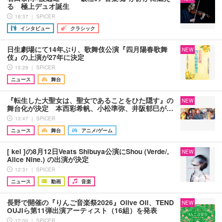
る 極上デュオ誕生
16:37 ｜ SPICER
インタビュー
クラシック
日生劇場にて14年ぶり、歌舞伎公演『四月陽春歌舞
NEW
伎』の上演が27年に決定
15:29 ｜ SPICER
ニュース
舞台
『転生した大聖女は、聖女であることをひた隠す』の
NEW
舞台化が決定 本西彩希帆、小松準弥、井阪郁巳が…
13:47 ｜ SPICER
ニュース
舞台
アニメ/ゲーム
[ kei ]の8月12日Veats Shibuya公演にShou (Verde/,
NEW
Alice Nine.) の出演が決定
12:31 ｜ SPICER
ニュース
動画
音楽
長野で開催の『りんご音楽祭2026』Olive Oil、TEND
NEW
OUJIら第11弾出演アーティスト（16組）を発表
12:00 ｜ SPICER