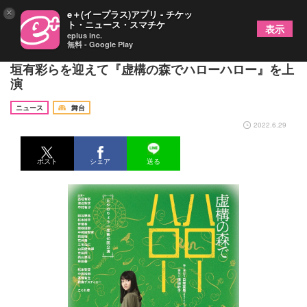
×
e＋(イープラス)アプリ - チケッ
ト・ニュース・スマチケ
表示
eplus inc.
無料 - Google Play
たやのりょう一座、第10回公演はファンタジー 西
垣有彩らを迎えて『虚構の森でハローハロー』を上
演
ニュース
舞台
2022.6.29
ポスト
シェア
送る