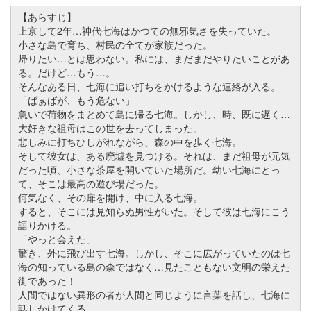
【あらすじ】
上京して2年…神代七海はかつての無邪気さを失っていた。
小さな島で育ち、村民の全てが家族だった。
帰りたい…とは思わない。私には、まだまだやりたいことがあ
る。だけど…もう…。
そんなある日、七海に追い打ちをかけるような連絡が入る。
「ばぁばが、もう危ない」
急いで荷物をまとめて島に帰る七海。しかし、時、既に遅く…
大好きな祖母はこの世を去ってしまった。
悲しみに打ちひしがれながら、森の中を歩く七海。
そして彼女は、ある廃墟を見つける。それは、まだ祖母が元気
だった頃、小さな茶屋を開いていた場所だ。幼い七海にとっ
て、そこは最高の遊び場だった。
何気なく、その扉を開け、中に入る七海。
すると、そこには見知らぬ男性がいた。そして彼は七海にこう
語りかける。
「やっと会えた」
驚き、外に飛び出す七海。しかし、そこに広がっていたのは七
海の知っている島の森ではなく…見たこともない文明の栄えた
街であった！
人間ではない異形の者が人間と同じように言葉を話し、七海に
話しかけてくる。